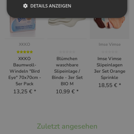
DETAILS ANZEIGEN
XKKO
Imse Vimse
XKKO
Blümchen
Imse Vimse
Baumwoll-
waschbare
Slipeinlagen
Windeln "Bird
Slipeinlage /
3er Set Orange
Eye" 70x70cm -
Binde - 3er Set
Sprinkle
5er Pack
BIO M
18,55 €
*
13,25 €
*
10,99 €
*
Zuletzt angesehen