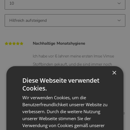
Nachhaltige Monatshygiene
Ich habe vor 6 Jahren meine ersten Imse Vimse
Stoffbinden gekauft, und die sind immer noch
×
einwandfrei.
Diese Webseite verwendet
Da ich aber nochmal aufstocken wollte, habe ich mir
Cookies.
dieses schöne Set gegönnt.
Es beinhaltet insgesamt 12 Binden, in 3 Größen,
Wir verwenden Cookies, um die
Benutzerfreundlichkeit unserer Website zu
einen schönen Stoffbeutel mit extra langen
verbessern. Durch die weitere Nutzung
Trageschlaufen und ein Wäschenetz, in dem man die
unserer Webseite stimmen Sie der
Binden sammeln und dann Waschen kann.
Verwendung von Cookies gemäß unserer
Ich bin sehr zu frieden!