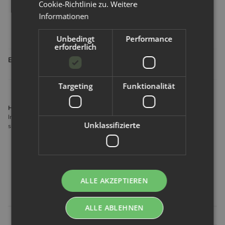
Cookie-Richtlinie zu.
Weitere
Informationen
Gertrud W
,
14.06.2021
Gutschein erhalten
Unbedingt
Performance
erforderlich
Einträge insgesamt: 1
Targeting
Funktionalität
Hersteller gemäß GPSR
Imse Vimse Söndrumsvägen 29 302 37 Halmstad Schweden
Unklassifizierte
shop@imsecare.com
Kunden kauften dazu folgende
ALLE AKZEPTIEREN
Artikel:
ALLE ABLEHNEN