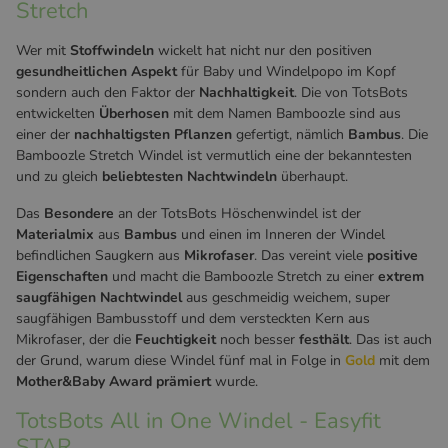
Stretch
Wer mit
Stoffwindeln
wickelt hat nicht nur den positiven
gesundheitlichen
Aspekt
für Baby und Windelpopo im Kopf
sondern auch den Faktor der
Nachhaltigkeit
. Die von TotsBots
entwickelten
Überhosen
mit dem Namen Bamboozle sind aus
einer der
nachhaltigsten
Pflanzen
gefertigt, nämlich
Bambus
. Die
Bamboozle Stretch Windel ist vermutlich eine der bekanntesten
und zu gleich
beliebtesten
Nachtwindeln
überhaupt.
Das
Besondere
an der TotsBots Höschenwindel ist der
Materialmix
aus
Bambus
und einen im Inneren der Windel
befindlichen Saugkern aus
Mikrofaser
. Das vereint viele
positive
Eigenschaften
und macht die Bamboozle Stretch zu einer
extrem
saugfähigen Nachtwindel
aus geschmeidig weichem, super
saugfähigen Bambusstoff und dem versteckten Kern aus
Mikrofaser, der die
Feuchtigkeit
noch besser
festhält
. Das ist auch
der Grund, warum diese Windel fünf mal in Folge in
Gold
mit dem
Mother&Baby Award prämiert
wurde.
TotsBots All in One Windel - Easyfit
STAR