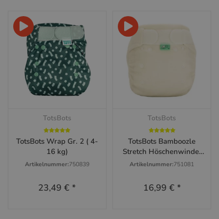
TotsBots
TotsBots
TotsBots Wrap Gr. 2 ( 4-
TotsBots Bamboozle
16 kg)
Stretch Höschenwindel
Newborn 2-8 kg
Artikelnummer:
750839
Artikelnummer:
751081
23,49 €
*
16,99 €
*