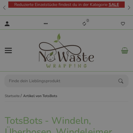
Reduzierte Einzelstücke findest du in der Kategorie
SALE
0
Startseite
Artikel von TotsBots
TotsBots - Windeln,
Überhosen, Windeleimer