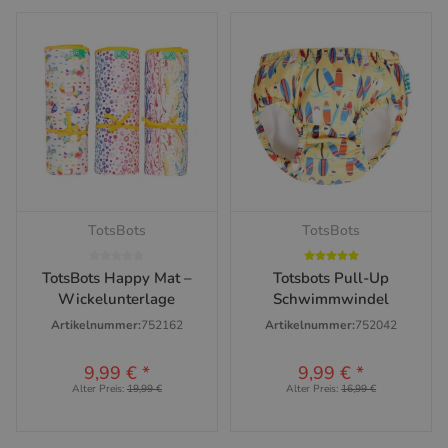
TotsBots
TotsBots
TotsBots Happy Mat –
Totsbots Pull-Up
Wickelunterlage
Schwimmwindel
Artikelnummer:
752162
Artikelnummer:
752042
9,99 €
*
9,99 €
*
Alter Preis:
19,99 €
Alter Preis:
16,99 €