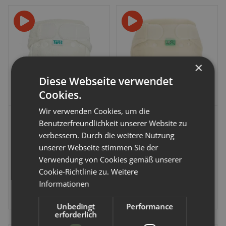
×
Diese Webseite verwendet
Cookies.
Wir verwenden Cookies, um die
TotsBots
TotsBots
Benutzerfreundlichkeit unserer Website zu
verbessern. Durch die weitere Nutzung
TotsBots Bamboozle
TotsBots Bamboozle
unserer Webseite stimmen Sie der
Höschenwindel OneSize
Stretch Höschenwindel
Verwendung von Cookies gemäß unserer
4-16kg Natur
XL ab 16kg
Artikelnummer:
750840-009
Artikelnummer:
751181
Cookie-Richtlinie zu.
Weitere
Informationen
21,99 €
*
21,78 €
-
23,49 €
*
Unbedingt
Performance
erforderlich