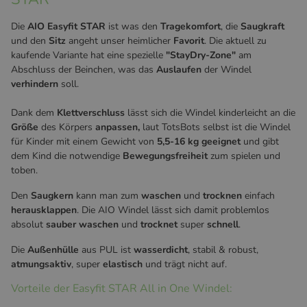
Die
AIO Easyfit STAR
ist was den
Tragekomfort
, die
Saugkraft
und den
Sitz
angeht unser heimlicher
Favorit
. Die aktuell zu
kaufende Variante hat eine spezielle
"StayDry-Zone"
am
Abschluss der Beinchen, was das
Auslaufen
der Windel
verhindern
soll.
Dank dem
Klettverschluss
lässt sich die Windel kinderleicht an die
Größe
des Körpers
anpassen,
laut TotsBots selbst ist die Windel
für Kinder mit einem Gewicht von
5,5-16 kg geeignet
und gibt
dem Kind die notwendige
Bewegungsfreiheit
zum spielen und
toben.
Den
Saugkern
kann man zum
waschen
und
trocknen
einfach
herausklappen
. Die AIO Windel lässt sich damit problemlos
absolut
sauber waschen
und
trocknet
super
schnell
.
Die
Außenhülle
aus PUL ist
wasserdicht
, stabil & robust,
atmungsaktiv
, super
elastisch
und trägt nicht auf.
Vorteile der Easyfit STAR All in One Windel: