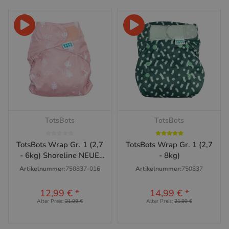
TotsBots
TotsBots
TotsBots Wrap Gr. 1 (2,7
TotsBots Wrap Gr. 1 (2,7
- 6kg) Shoreline NEUE
- 8kg)
VERSION
Artikelnummer:
750837-016
Artikelnummer:
750837
12,99 €
*
14,99 €
*
Alter Preis:
21,99 €
Alter Preis:
21,99 €