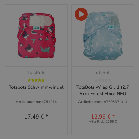
TotsBots
TotsBots
Totsbots Schwimmwindel
TotsBots Wrap Gr. 1 (2,7
- 6kg) Forest Floor NEUE
VERSION
Artikelnummer:
751216
Artikelnummer:
750837-014
17,49 €
*
12,99 €
*
Alter Preis:
21,99 €