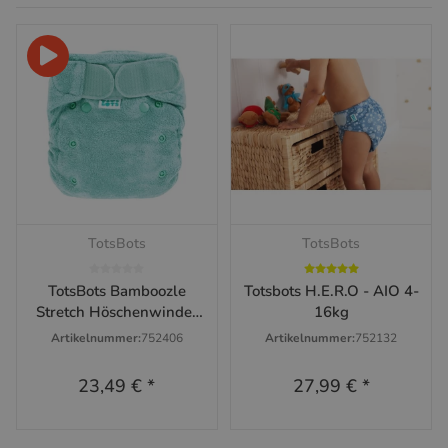
TotsBots
TotsBots
TotsBots Bamboozle
Totsbots H.E.R.O - AIO 4-
Stretch Höschenwindel
16kg
XL ab 16kg Moss
Artikelnummer:
752406
Artikelnummer:
752132
23,49 €
*
27,99 €
*