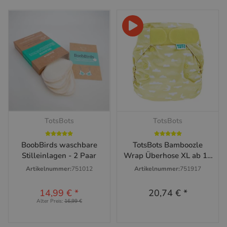
TotsBots
TotsBots
BoobBirds waschbare
TotsBots Bamboozle
Stilleinlagen - 2 Paar
Wrap Überhose XL ab 16
kg
Artikelnummer:
751012
Artikelnummer:
751917
14,99 €
*
20,74 €
*
Alter Preis:
16,99 €