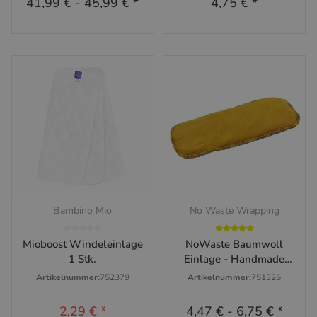
41,99 €
-
45,99 €
*
4,75 €
*
Bambino Mio
No Waste Wrapping
Mioboost Windeleinlage
NoWaste Baumwoll
1 Stk.
Einlage - Handmade
versch. Größen
Artikelnummer:
752379
Artikelnummer:
751326
2,29 €
*
4,47 €
-
6,75 €
*