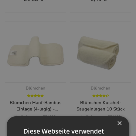
Blümchen
Blümchen
Blümchen Hanf-Bambus
Blümchen Kuschel-
Einlage (4-lagig) -
Saugeinlagen 10 Stück
32x13cm
Artikelnummer:
751055
Artikelnummer:
750909
×
Diese Webseite verwendet
5,49 €
*
22,99 €
-
25,99 €
*