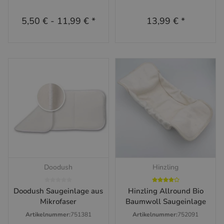
5,50 €
-
11,99 €
*
13,99 €
*
Doodush
Hinzling
Doodush Saugeinlage aus
Hinzling Allround Bio
Mikrofaser
Baumwoll Saugeinlage
Artikelnummer:
751381
Artikelnummer:
752091