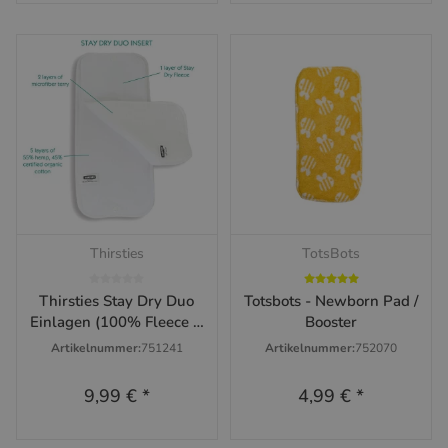
Thirsties
TotsBots
Thirsties Stay Dry Duo
Totsbots - Newborn Pad /
Einlagen (100% Fleece &
Booster
Hanf-Baumwolle)
Artikelnummer:
751241
Artikelnummer:
752070
9,99 €
*
4,99 €
*