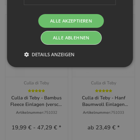
ALLE AKZEPTIEREN
ALLE ABLEHNEN
DETAILS ANZEIGEN
Culla di Teby
Culla di Teby
Culla di Teby - Bambus
Culla di Teby - Hanf
Fleece Einlagen (versch.
Baumwoll Einlagen
Größen)
(versch. Größen)
Artikelnummer:
751032
Artikelnummer:
751033
19,99 €
-
47,29 €
*
ab
23,49 €
*