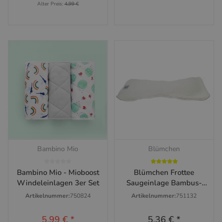
Alter Preis:
4,99 €
Bambino Mio
Blümchen
Bambino Mio - Mioboost
Blümchen Frottee
Windeleinlagen 3er Set
Saugeinlage Bambus-
Baumwolle
Artikelnummer:
750824
Artikelnummer:
751132
5,99 €
*
5,36 €
*