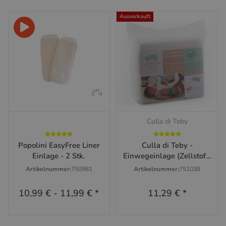
Ausverkauft
Culla di Teby
Popolini EasyFree Liner
Culla di Teby -
Einlage - 2 Stk.
Einwegeinlage (Zellstoff)
30 Stück
Artikelnummer:
750981
Artikelnummer:
751038
10,99 €
-
11,99 €
*
11,29 €
*