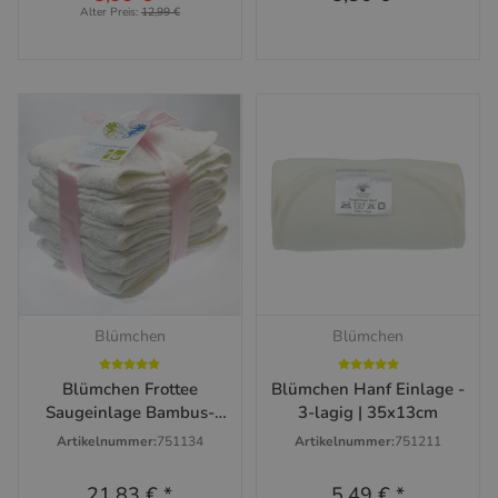
Alter Preis:
12,99 €
Blümchen
Blümchen
Blümchen Frottee
Blümchen Hanf Einlage -
Saugeinlage Bambus-
3-lagig | 35x13cm
Baumwolle | 10er Set
Artikelnummer:
751134
Artikelnummer:
751211
21,83 €
*
5,49 €
*