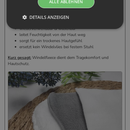
ALLE ABLEHNEN
textilem Fleece-Material.
Es wird ebenfalls in die Stoffwindel gelegt, kann aber
DETAILS ANZEIGEN
mehrfach verwendet werden.
wiederverwendbar & waschbar
leitet Feuchtigkeit von der Haut weg
sorgt für ein trockenes Hautgefühl
ersetzt kein Windelvlies bei festem Stuhl
Kurz gesagt:
Windelfleece dient dem Tragekomfort und
Hautschutz.