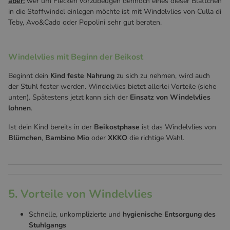
aber:
wer um Flecken vorzubeugen dennoch eines dieser Blättchen
in die Stoffwindel einlegen möchte ist mit Windelvlies von Culla di
Teby, Avo&Cado oder Popolini sehr gut beraten.
Windelvlies mit Beginn der Beikost
Beginnt dein
Kind
feste
Nahrung
zu sich zu nehmen, wird auch
der Stuhl fester werden. Windelvlies bietet allerlei Vorteile (siehe
unten). Spätestens jetzt kann sich der
Einsatz von Windelvlies
lohnen
.
Ist dein Kind bereits in der
Beikostphase
ist das Windelvlies von
Blümchen
,
Bambino Mio
oder
XKKO
die richtige Wahl.
5. Vorteile von Windelvlies
Schnelle, unkomplizierte und
hygienische Entsorgung des
Stuhlgangs