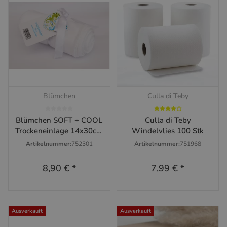
Blümchen
Culla di Teby
Blümchen SOFT + COOL
Culla di Teby
Trockeneinlage 14x30cm
Windelvlies 100 Stk
(10 Stück )
Artikelnummer:
752301
Artikelnummer:
751968
8,90 €
*
7,99 €
*
Ausverkauft
Ausverkauft