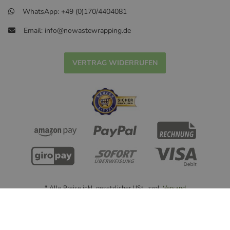
WhatsApp: +49 (0)170/4404081
Email: info@nowastewrapping.de
VERTRAG WIDERRUFEN
* Alle Preise inkl. gesetzlicher USt., zzgl.
Versand
© Handmade with ❤ nowastewrapping.de - 2022