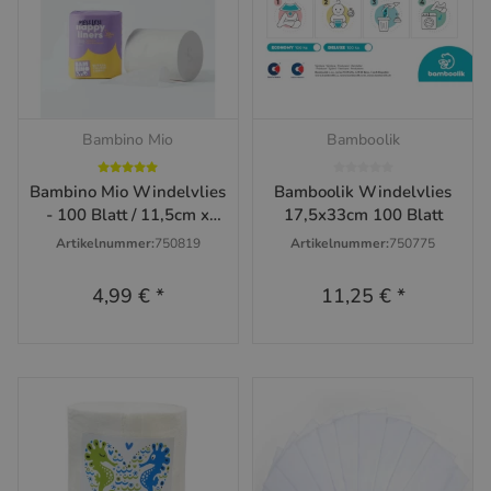
Bambino Mio
Bamboolik
Bambino Mio Windelvlies
Bamboolik Windelvlies
- 100 Blatt / 11,5cm x
17,5x33cm 100 Blatt
29cm
Artikelnummer:
750819
Artikelnummer:
750775
4,99 €
*
11,25 €
*