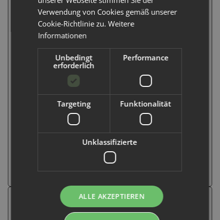
Verwendung von Cookies gemäß unserer
Kurz gesagt:
Windelvlies dient der Hygiene und
Reinigungserleichterung.
Cookie-Richtlinie zu.
Weitere
Informationen
Unbedingt
Performance
erforderlich
Targeting
Funktionalität
Unklassifizierte
Windelfleece
:
ALLE AKZEPTIEREN
Windelfleece ist eine dauerhafte, waschbare Einlage aus