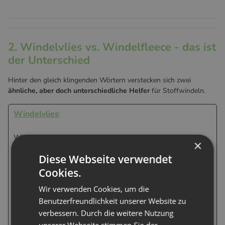
2. Windelvlies vs. Windelfleece - das ist
der Unterschied
Hinter den gleich klingenden Wörtern verstecken sich zwei
ähnliche, aber doch unterschiedliche Helfer
für Stoffwindeln.
Windelvlies
:
Windelvlies ist eine
dünne Einlage (vergleichbar mit
×
Klopapier)
, die direkt in die Stoffwindel gelegt wird. Sie wirkt
Diese Webseite verwendet
wie ein Sieb und fängt festen Stuhl auf und erleichtert die
Reinigung der Windel erheblich.
Cookies.
meist Einweg (teilweise biologisch abbaubar)
Wir verwenden Cookies, um die
wird nach Gebrauch entsorgt
Benutzerfreundlichkeit unserer Website zu
schützt die Stoffwindel vor Verschmutzung
verbessern. Durch die weitere Nutzung
fühlt sich glatt an, kaum textile Struktur
unserer Webseite stimmen Sie der