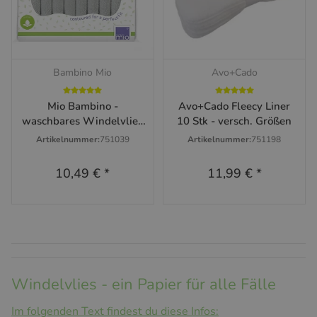
Bambino Mio
Avo+Cado
Mio Bambino -
Avo+Cado Fleecy Liner
waschbares Windelvlies
10 Stk - versch. Größen
8 Stk.
Artikelnummer:
751039
Artikelnummer:
751198
10,49 €
*
11,99 €
*
Windelvlies - ein Papier für alle Fälle
Im folgenden Text findest du diese Infos: