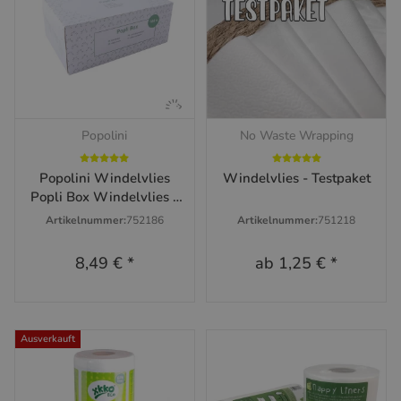
Popolini
No Waste Wrapping
Popolini Windelvlies
Windelvlies - Testpaket
Popli Box Windelvlies -
100 Blatt
Artikelnummer:
752186
Artikelnummer:
751218
8,49 €
*
ab
1,25 €
*
Ausverkauft