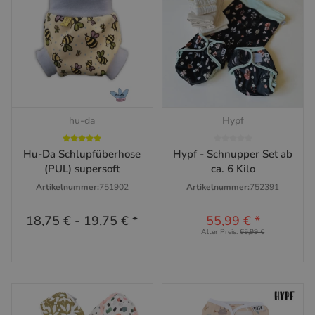
hu-da
Hypf
Hu-Da Schlupfüberhose
Hypf - Schnupper Set ab
(PUL) supersoft
ca. 6 Kilo
Artikelnummer:
751902
Artikelnummer:
752391
18,75 €
-
19,75 €
*
55,99 €
*
Alter Preis:
65,99 €