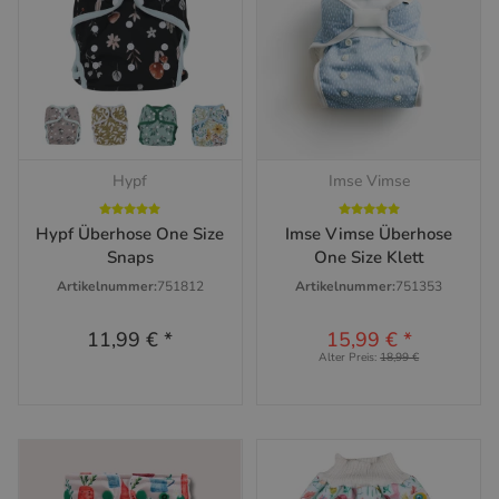
Hypf
Imse Vimse
Hypf Überhose One Size
Imse Vimse Überhose
Snaps
One Size Klett
Artikelnummer:
751812
Artikelnummer:
751353
11,99 €
*
15,99 €
*
Alter Preis:
18,99 €