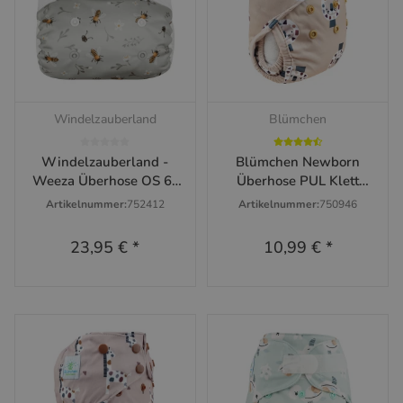
Windelzauberland
Blümchen
Windelzauberland -
Blümchen Newborn
Weeza Überhose OS 6-
Überhose PUL Klett
18kg
(XS/S) - 3-6kg
Artikelnummer:
752412
Artikelnummer:
750946
23,95 €
*
10,99 €
*