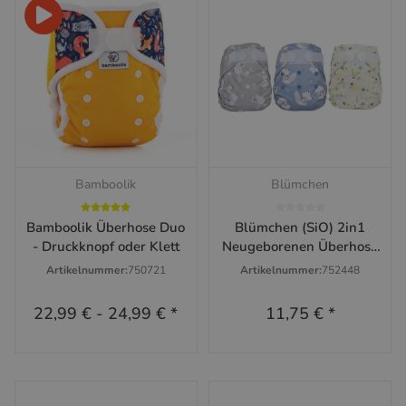
Bamboolik
Blümchen
Bamboolik Überhose Duo
Blümchen (SiO) 2in1
- Druckknopf oder Klett
Neugeborenen Überhose
Kletter (3-6kg)
Artikelnummer:
750721
Artikelnummer:
752448
22,99 €
-
24,99 €
*
11,75 €
*