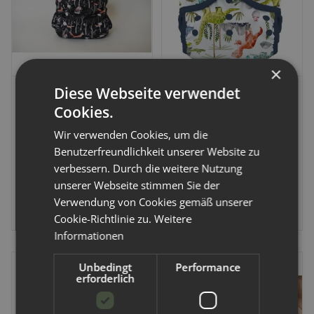
×
siebenKÄSEhoch
Thirsties
Diese Webseite verwendet
Cookies.
SiebenKÄSEhoch FlexiFix
Thirsties Duo Wrap
Wir verwenden Cookies, um die
Überhose Newborn 2,5 -
Überhose mit
Benutzerfreundlichkeit unserer Website zu
7 kg Waldtiere Schwarz
Druckknöpfen
Artikelnummer:
751924-003
Artikelnummer:
751238
verbessern. Durch die weitere Nutzung
unserer Webseite stimmen Sie der
20,99 €
*
17,99 €
-
19,99 €
*
Verwendung von Cookies gemäß unserer
Alter Preis:
24,99 €
Cookie-Richtlinie zu.
Weitere
Informationen
Unbedingt
Performance
erforderlich