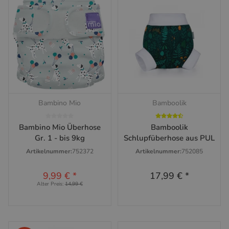
Bambino Mio
Bamboolik
Bambino Mio Überhose
Bamboolik
Gr. 1 - bis 9kg
Schlupfüberhose aus PUL
Artikelnummer:
752372
Artikelnummer:
752085
9,99 €
*
17,99 €
*
Alter Preis:
14,99 €