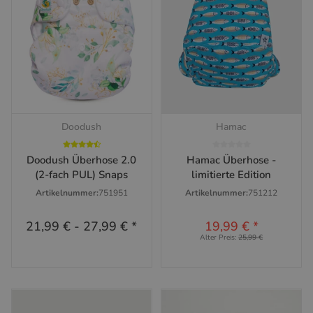
Doodush
Hamac
Doodush Überhose 2.0
Hamac Überhose -
(2-fach PUL) Snaps
limitierte Edition
Artikelnummer:
751951
Artikelnummer:
751212
21,99 €
-
27,99 €
*
19,99 €
*
Alter Preis:
25,99 €