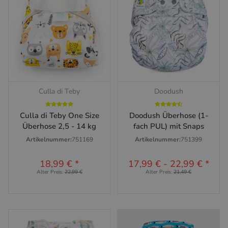
Culla di Teby
Doodush
Culla di Teby One Size
Doodush Überhose (1-
Überhose 2,5 - 14 kg
fach PUL) mit Snaps
Artikelnummer:
751169
Artikelnummer:
751399
18,99 €
*
17,99 €
-
22,99 €
*
Alter Preis:
22,99 €
Alter Preis:
21,49 €