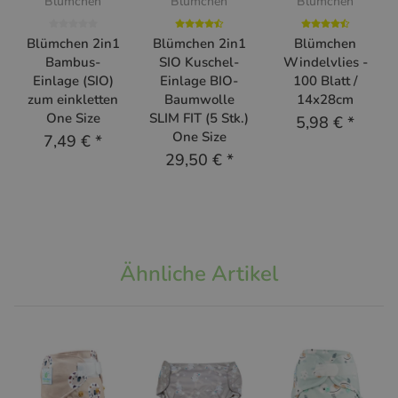
Blümchen
Blümchen
Blümchen
Blümchen 2in1
Blümchen 2in1
Blümchen
Bambus-
SIO Kuschel-
Windelvlies -
Einlage (SIO)
Einlage BIO-
100 Blatt /
zum einkletten
Baumwolle
14x28cm
One Size
SLIM FIT (5 Stk.)
5,98 €
*
One Size
7,49 €
*
29,50 €
*
Ähnliche Artikel