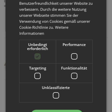
Blümchen Stoffwindel GmbH Pfarrzeile 7 2202 Großmugl Österreich
Benutzerfreundlichkeit unserer Website zu
office@stoffwindelcompany.at
verbessern. Durch die weitere Nutzung
unserer Webseite stimmen Sie der
Verwendung von Cookies gemäß unserer
Cookie-Richtlinie zu.
Weitere
passende Artikel
Informationen
Unbedingt
Performance
erforderlich
Targeting
Funktionalität
Blümchen
Blümchen
Blümchen
Unklassifizierte
Blümchen 2in1
Blümchen 2in1
Blümchen
Bambus-
SIO Kuschel-
Windelvlies -
Einlage (SIO)
Einlage BIO-
100 Blatt /