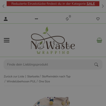
Reduzierte Einzelstücke findest du in der Kategorie
SALE
0
Zurück zur Liste
Startseite
Stoffwindeln nach Typ
Windelüberhosen PUL
One Size