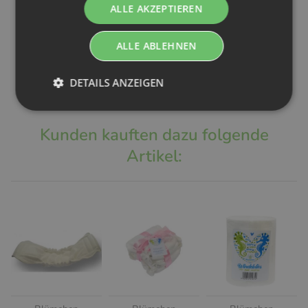
zum einkletten
Baumwolle
14x28cm
ALLE AKZEPTIEREN
SLIM FIT (5 Stk.)
7,49 €
-
5,98 €
*
7,99 €
*
One Size
29,50 €
*
ALLE ABLEHNEN
DETAILS ANZEIGEN
Kunden kauften dazu folgende
Artikel: