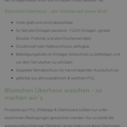
der Einlagenkletter einen komfortablen Wäschekletter hat.
Blümchen Überhose - alle Vorteile auf einen Blick:
innen glatt und somit abwischbar
für fast alle Einlagen passend - FLEXI-Einlagen, gerade
Booster, Prefolds und alle Höschenwindeln
Druckknopf oder Klettverschluss verfügbar
Befestigungsklett um Einlagen blitzschnell zu befestigen und
vor dem Verrutschen zu schützen
doppelter Beinabschluss für hervorragenden Auslaufschutz
gefertigt aus atmungsaktivem & weichem PUL
Blümchen Überhose waschen - so
machen wir´s
Produkte aus PUL (Wetbags & Überhosen) sollten nur unter
bestimmten Bedingungen gewaschen werden. Nur so bleibt die
wasserundurchlässige Membran lange intakt und deine Überhosen