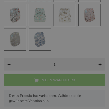
Mama Bär
Koala Liebe
Cozy Lion
Cozy Giraff
Cozy Dog
Cozy Schildkröte
Cozy Teddy
Süße Raupe
Süßer Hase (recycled PES)
Süßer Fuchs (recycled PES)
IN DEN WARENKORB
x
Dieses Produkt hat Variationen. Wähle bitte die
gewünschte Variation aus.