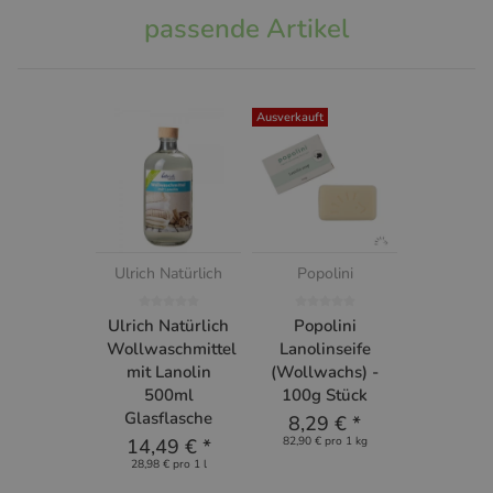
passende Artikel
Ausverkauft
Ulrich Natürlich
Popolini
Ulrich Natürlich
Popolini
Wollwaschmittel
Lanolinseife
mit Lanolin
(Wollwachs) -
500ml
100g Stück
Glasflasche
8,29 €
*
14,49 €
*
82,90 € pro 1 kg
28,98 € pro 1 l