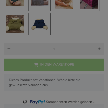
Piniengrün
Grau
Walnuss
Cassis
Moos
Nachtblau
IN DEN WARENKORB
x
Dieses Produkt hat Variationen. Wähle bitte die
gewünschte Variation aus.
Loading...
Komponenten werden geladen ...