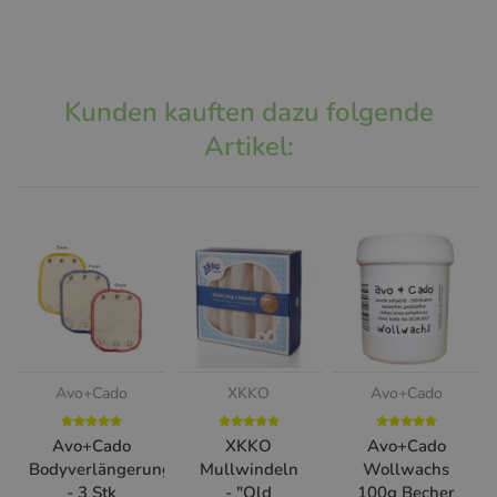
Kunden kauften dazu folgende
Artikel:
Avo+Cado
XKKO
Avo+Cado
Avo+Cado
XKKO
Avo+Cado
Bodyverlängerung
Mullwindeln
Wollwachs
- 3 Stk
- "Old
100g Becher