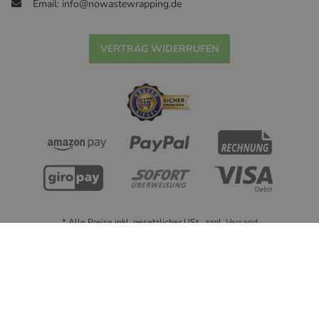
Email: info@nowastewrapping.de
VERTRAG WIDERRUFEN
* Alle Preise inkl. gesetzlicher USt., zzgl.
Versand
© Handmade with ❤ nowastewrapping.de - 2022
Powered by
JTL-Shop