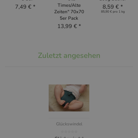
Times/Alte
7,49 €
*
8,59 €
*
Zeiten" 70x70
85,90 € pro 1 kg
5er Pack
13,99 €
*
Zuletzt angesehen
Glückswindel