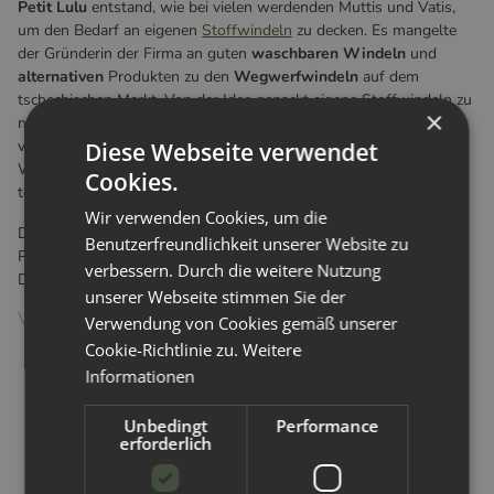
Petit Lulu
entstand, wie bei vielen werdenden Muttis und Vatis,
um den Bedarf an eigenen
Stoffwindeln
zu decken. Es mangelte
der Gründerin der Firma an guten
waschbaren Windeln
und
alternativen
Produkten zu den
Wegwerfwindeln
auf dem
tschechischen Markt. Von der Idee gepackt eigene Stoffwindeln zu
×
nähen unterstütze ihr Mann Lukas von Anfang an und
vollumfänglich. Er arbeitet seither als Shop-Programmierer und
Diese Webseite verwendet
Web-Admin, Grafikdesigner und Produktfotograf und sogar als
Cookies.
techn. Manager.
Wir verwenden Cookies, um die
Die Arbeit hat sich gelohnt.
Petit Lulu
verkauft über 70% der
Benutzerfreundlichkeit unserer Website zu
Produkte in das
europäische Ausland
- natürlich auch nach
verbessern. Durch die weitere Nutzung
Deutschland an euch.
unserer Webseite stimmen Sie der
Vorteile von Petit Lulu Stoffwindeln und Überhosen
Verwendung von Cookies gemäß unserer
Cookie-Richtlinie zu.
Weitere
Ständige und selbstkritische Produktanalyse und
Informationen
Verbesserung. Die Materialien, das Design und die
Nutzerfreundlichkeit
wurden immer wieder verbessert um
Unbedingt
Performance
euch als Kunden besonders
hochwertige
und gut
erforderlich
durchdachte
Windelsysteme
anzubieten.
Alle Textilien sind nach
OEKO-Tex verifiziert
und