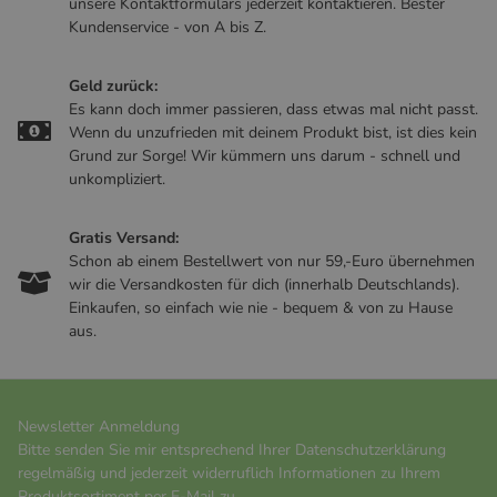
unsere Kontaktformulars jederzeit kontaktieren. Bester
Kundenservice - von A bis Z.
Geld zurück:
Es kann doch immer passieren, dass etwas mal nicht passt.
Wenn du unzufrieden mit deinem Produkt bist, ist dies kein
Grund zur Sorge! Wir kümmern uns darum - schnell und
unkompliziert.
Gratis Versand:
Schon ab einem Bestellwert von nur 59,-Euro übernehmen
wir die Versandkosten für dich (innerhalb Deutschlands).
Einkaufen, so einfach wie nie - bequem & von zu Hause
aus.
Newsletter Anmeldung
Bitte senden Sie mir entsprechend Ihrer
Datenschutzerklärung
regelmäßig und jederzeit widerruflich Informationen zu Ihrem
Produktsortiment per E-Mail zu.