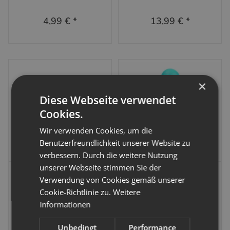
4,99 €
*
13,99 €
*
×
Diese Webseite verwendet
Cookies.
Wir verwenden Cookies, um die
Benutzerfreundlichkeit unserer Website zu
verbessern. Durch die weitere Nutzung
unserer Webseite stimmen Sie der
Plan Toys
Plan Toys
Verwendung von Cookies gemäß unserer
Cookie-Richtlinie zu.
Weitere
Plan Toys -
Plan Toys Babyspielzeug
Informationen
Stehaufmännchen
Pyramide
Artikelnummer:
752124
Artikelnummer:
751766
Unbedingt
Performance