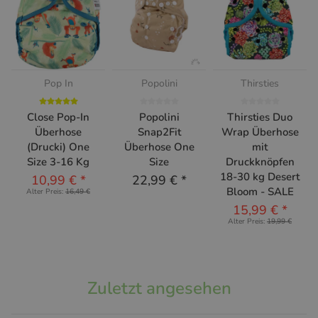
Pop In
Popolini
Thirsties
Close Pop-In
Popolini
Thirsties Duo
Überhose
Snap2Fit
Wrap Überhose
(Drucki) One
Überhose One
mit
Size 3-16 Kg
Size
Druckknöpfen
18-30 kg Desert
10,99 €
*
22,99 €
*
Bloom - SALE
Alter Preis:
16,49 €
15,99 €
*
Alter Preis:
19,99 €
Zuletzt angesehen