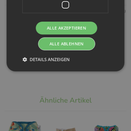
XKKO
Avo+Cado
No Waste Wrapping
XKKO Wetbag
Avo+Cado
NoWaste
ALLE AKZEPTIEREN
M Safari Granite
Windelvlies
Feuchttücher
Green
100 Blatt
KomplettSet
16x28cm
10er
9,99 €
*
ALLE ABLEHNEN
Eukalyptus -
6,99 €
*
Pfeile
DETAILS ANZEIGEN
23,99 €
*
Ähnliche Artikel