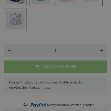
Wale
Fische
Rosa Streifen
Blaue Stre
Pepper
IN DEN WARENKORB
x
Dieses Produkt hat Variationen. Wähle bitte die
gewünschte Variation aus.
Loading...
Komponenten werden geladen ...