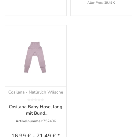
Alter Preis:
29,49 €
Cosilana - Natürlich Wäsche
Cosilana Baby Hose, lang
mit Bund
Seide/Wolle/Baumwolle
Artikelnummer:
752436
16,99 €
-
21,49 €
*