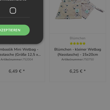
KZEPTIEREN
Bamboolik
Blümchen
Schnellkauf
Schnellkauf
mboolik Mini Wetbag -
Blümchen - kleiner Wetbag
sstasche (Größe 12,5 x
(Nasstasche) - 15x20cm
15,5 cm)
Artikelnummer:
752004
Artikelnummer:
750750
6,49 €
*
6,25 €
*
Zum Artikel