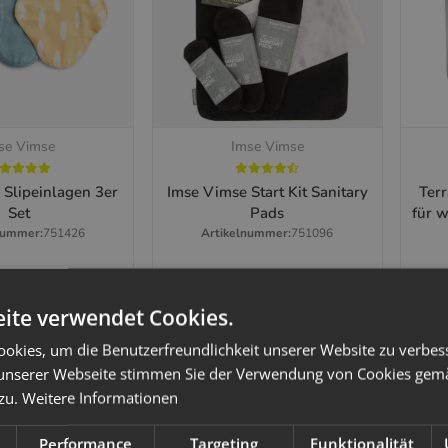
se Vimse
Imse Vimse
hnellkauf
Schnellkauf
 Slipeinlagen 3er
Imse Vimse Start Kit Sanitary
Terr
Set
Pads
für 
nummer:
751426
Artikelnummer:
751096
,55 €
*
75,99 €
*
ite verwendet Cookies.
Zum Artikel
at Variationen. Wähle
x
Diese
chte Variation aus.
bitte
okies, um die Benutzerfreundlichkeit unserer Website zu verbes
unserer Webseite stimmen Sie der Verwendung von Cookies gem
 zu.
Weitere Informationen
Performance
Targeting
Funktionalität