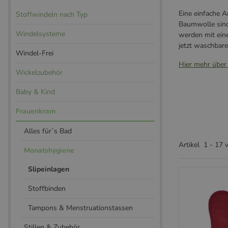
Eine einfache A
Stoffwindeln nach Typ
Baumwolle sin
Windelsysteme
werden mit ein
jetzt waschbar
Windel-Frei
Hier mehr über 
Wickelzubehör
Baby & Kind
Frauenkram
Alles für´s Bad
Artikel
1
-
17
Monatshygiene
Slipeinlagen
Stoffbinden
Tampons & Menstruationstassen
Stillen & Zubehör