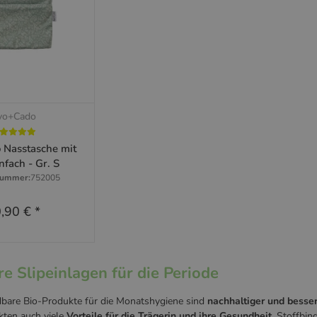
vo+Cado
hnellkauf
Nasstasche mit
nfach - Gr. S
nummer:
752005
,90 €
*
m Artikel
 Slipeinlagen für die Periode
are Bio-Produkte für die Monatshygiene sind
nachhaltiger und besse
ten auch viele
Vorteile für die Trägerin und ihre Gesundheit
. Stoffbi