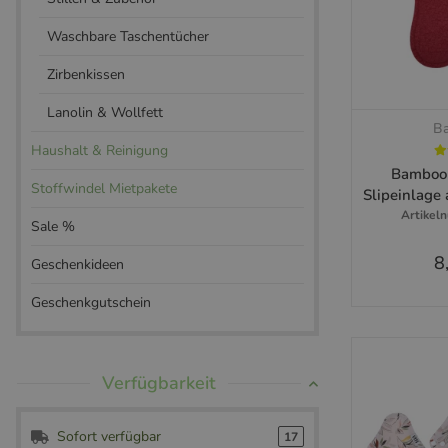
Waschbare Taschentücher
Zirbenkissen
Lanolin & Wollfett
Ba
Sc
Haushalt & Reinigung
Bambool
Stoffwindel Mietpakete
Slipeinlage 
Artikel
Sale %
8
Geschenkideen
Geschenkgutschein
Zu
Verfügbarkeit
Sofort verfügbar
17