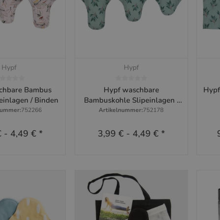
Hypf
Hypf
hnellkauf
Schnellkauf
chbare Bambus
Hypf waschbare
Hypf
peinlagen / Binden
Bambuskohle Slipeinlagen /
Binden
nummer:
752266
Artikelnummer:
752178
€
-
4,49 €
*
3,99 €
-
4,49 €
*
m Artikel
Zum Artikel