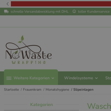
schnelle Versandabwicklung mit DHL
toller Kundenservic
Weitere Kategorien
Windelsysteme
St
Startseite
Frauenkram
Monatshygiene
Slipeinlagen
Waschb
Kategorien