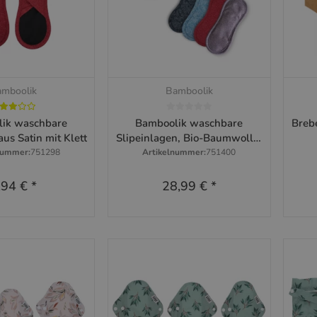
mboolik
Bamboolik
hnellkauf
Schnellkauf
ik waschbare
Bamboolik waschbare
Brebe
aus Satin mit Klett
Slipeinlagen, Bio-Baumwolle,
Farbenmix: 4-er Set in
nummer:
751298
Artikelnummer:
751400
Geschenkschachtel
,94 €
*
28,99 €
*
m Artikel