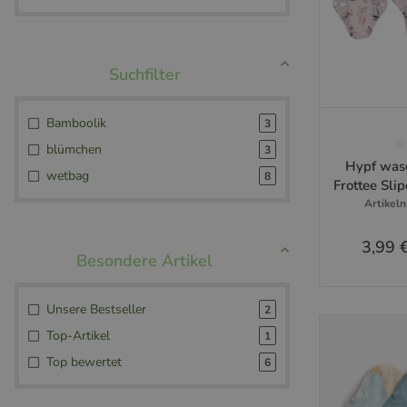
Bamboolik
3
Sc
blümchen
3
Hypf was
wetbag
8
Frottee Sli
Artikel
3,99 
Zu
Unsere Bestseller
2
Top-Artikel
1
Top bewertet
6