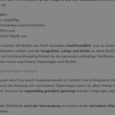
 sie:
ktiv,
s saugfähig,
Chemikalien und Duftstoffen,
ffrei und
hne Plastik aus.
te machen die Binden aus Stoff besonders
hautfreundlich
, was zu eine
Varianten wählen und die
Saugstärke, Länge und Größe
an deine Bedür
 bei NoWasteWrapping findest du die passende nachhaltige Stoffbinde.
deine neuen waschbaren Slipeinlagen und Binden!
ipeinlagen reinigen
uziert eine Frau durch Hygieneprodukte im Schnitt 5 bis 6 Kilogramm Mül
urch die Nutzung von waschbaren Slipeinlagen sparst du diese Menge 
nst, müssen sie
regelmäßig gründlich gereinigt
werden. Folge dazu diese
die Stoffbinde
nach der Verwendung
am besten direkt
mit kaltem Wa
ieren.