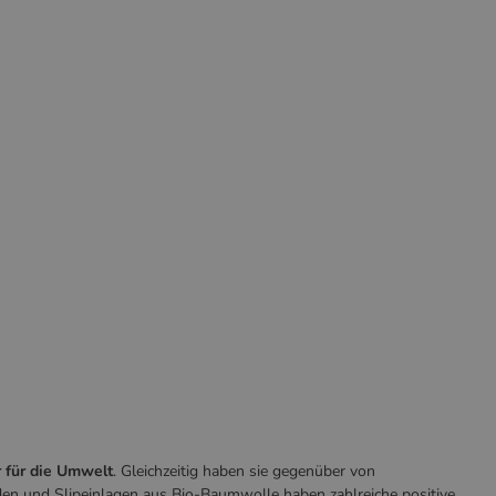
r für die Umwelt
. Gleichzeitig haben sie gegenüber von
nden und Slipeinlagen aus Bio-Baumwolle haben zahlreiche positive