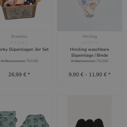
Breberky
Hinzling
Schnellkauf
Schnellkauf
rky Slipeinlagen 3er Set
Hinzling waschbare
Slipeinlage / Binde
Artikelnummer:
752156
Artikelnummer:
752263
26,99 €
*
9,90 €
-
11,90 €
*
x
Dieses Produkt hat Variationen. Wähle
bitte die gewünschte Variation aus.