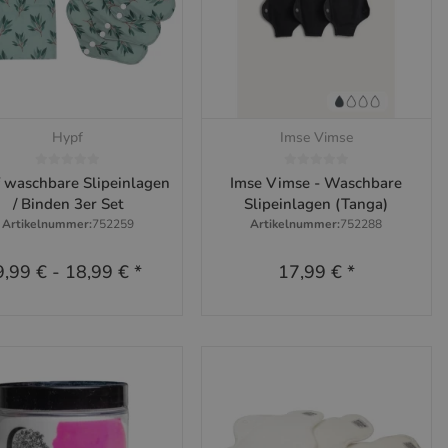
Hypf
Imse Vimse
Schnellkauf
Schnellkauf
 waschbare Slipeinlagen
Imse Vimse - Waschbare
/ Binden 3er Set
Slipeinlagen (Tanga)
Artikelnummer:
752259
Artikelnummer:
752288
9,99 €
-
18,99 €
*
17,99 €
*
Zum Artikel
x
Dieses Produkt hat Variationen. Wähle
bitte die gewünschte Variation aus.