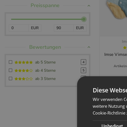
Preisspanne
EUR
EUR
Im
Sc
Bewertungen
Imse Vimse
ab 5 Sterne
4
Artikel
ab 4 Sterne
5
ab 3 Sterne
18
6
Diese Webse
x
Dieses Produkt h
bitte die gewüns
Wir verwenden Co
weitere Nutzung 
Cookie-Richtlinie
Unbedingt