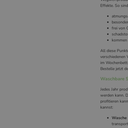
Effekte. So sind
atmungsa
besonder
frei von 
schadstof
kommen o
All diese Punk
verschiedenen 
im Wochenbett:
Bestelle jetzt 
Waschbare Sl
Jedes Jahr prod
werden kann. D
profitieren kan
kannst:
Wasche
transport