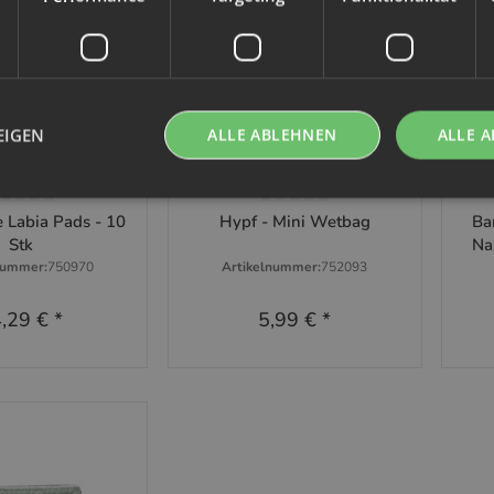
EIGEN
ALLE ABLEHNEN
ALLE A
se Vimse
Hypf
hnellkauf
Schnellkauf
 Labia Pads - 10
Hypf - Mini Wetbag
Ba
Stk
Na
nummer:
750970
Artikelnummer:
752093
,29 €
*
5,99 €
*
Zum Artikel
at Variationen. Wähle
chte Variation aus.