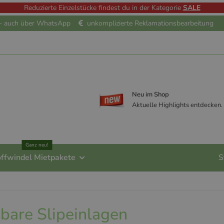
Reduzierte Einzelstücke findest du in der Kategorie
SALE
e - auch über WhatsApp
unkomplizierte Reklamationsbearbeitung
Neu im Shop
Aktuelle Highlights entdecken.
Ganz neu!
offwindel Mietpakete
S
are Slipeinlagen