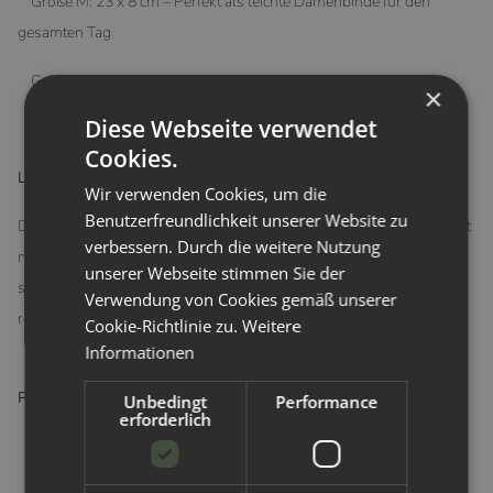
Größe M: 23 x 8 cm – Perfekt als leichte Damenbinde für den
gesamten Tag
Größe L: 28 x 9,5 cm – Optimal für stärkere Tage oder die Nacht
×
Diese Webseite verwendet
Cookies.
Langlebig, umweltfreundlich und pflegeleicht
Wir verwenden Cookies, um die
Benutzerfreundlichkeit unserer Website zu
Die waschbaren Slipeinlagen und Damenbinden von Hypf sind nicht
verbessern. Durch die weitere Nutzung
nur gut für deinen Körper, sondern auch für die Umwelt. Sie sind
unserer Webseite stimmen Sie der
sehr langlebig und wiederverwendbar, was die Menge an Abfall
Verwendung von Cookies gemäß unserer
reduziert und dir gleichzeitig Geld spart.
Cookie-Richtlinie zu.
Weitere
Informationen
Pflegehinweise:
Unbedingt
Performance
erforderlich
Waschbar bei 40-60°C
Nicht trocknergeeignet – das PUL könnte dadurch beschädigt