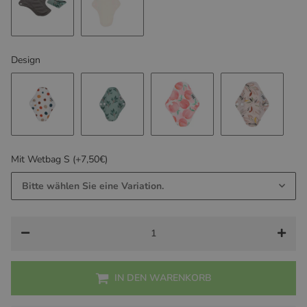
Bambuskohle
Bambus Frottee
Design
Blobs
Leaves Green
Peach
Soft Botani
Mit Wetbag S (+7,50€)
Bitte wählen Sie eine Variation.
IN DEN WARENKORB