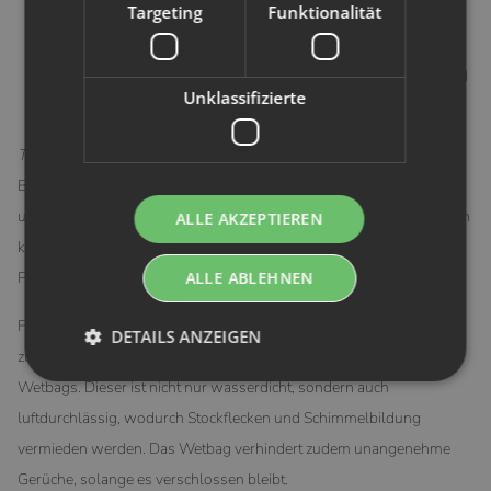
Targeting
Funktionalität
werden
Vermeide die Verwendung von Bleichmitteln, Weichspüler
oder parfümiertem Waschmittel, um die Haut zu schonen und
Unklassifizierte
die Flora zu schützen
Tipp zur Reinigung:
Bei starken Verschmutzungen kannst du die
Binden vor dem Waschen im Eimer mit kaltem Wasser einweichen
und etwas Reinigungspulver für Damenhygiene hinzufügen. Danach
ALLE AKZEPTIEREN
kannst du sie einfach in die Waschmaschine bei bis zu 60°C geben.
ALLE ABLEHNEN
Praktische Lagerung
Für die Lagerung der benutzten Slipeinlagen und Damenbinden bis
DETAILS ANZEIGEN
zur nächsten Wäsche empfehlen wir die Verwendung eines
Wetbags. Dieser ist nicht nur wasserdicht, sondern auch
luftdurchlässig, wodurch Stockflecken und Schimmelbildung
vermieden werden. Das Wetbag verhindert zudem unangenehme
Gerüche, solange es verschlossen bleibt.