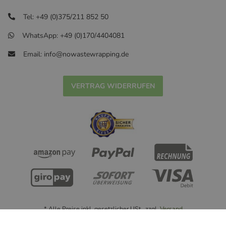
Tel: +49 (0)375/211 852 50
WhatsApp: +49 (0)170/4404081
Email: info@nowastewrapping.de
VERTRAG WIDERRUFEN
* Alle Preise inkl. gesetzlicher USt., zzgl.
Versand