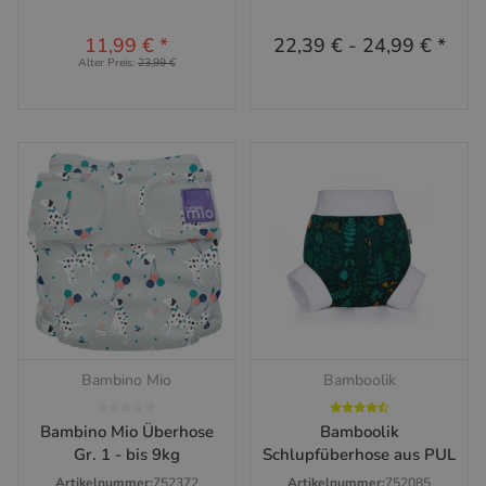
11,99 €
*
22,39 €
-
24,99 €
*
Alter Preis:
23,99 €
Bambino Mio
Bamboolik
Bambino Mio Überhose
Bamboolik
Gr. 1 - bis 9kg
Schlupfüberhose aus PUL
Artikelnummer:
752372
Artikelnummer:
752085