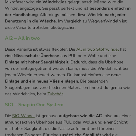
Mikrofaser wird ein
Windelvlies
gelegt, anschließend wird die
Windel angezogen. Sie passt perfekt und ist
besonders einfach in
der Handhabung
. Allerdings müssen diese Windeln
nach jeder
Benutzung in die Wäsche
. Im Vergleich zu Wegwerfwindeln ist
diese Variante trotzdem ökologischer.
AI2 – All in two
Diese Variante ist etwas flexibler. Die
All in two Stoffwindel
hat
eine
Nässeschutz-Überhose
aus PUL oder Wolle und eine
Einlage mit hoher Saugfähigkeit
. Dadurch, dass die Überhose
von der Einlage getrennt werden kann, muss die Windel nicht bei
jedem Wickeln erneuert werden. Du kannst einfach eine
neue
Einlage und ein neues Vlies einlegen
. Die passenden
Saugeinlagen aus verschiedenen Materialien findest du, genau wie
das Windelvlies, beim
Zubehör
.
SIO – Snap in One System
Die
SIO-Windel
ist genauso
aufgebaut wie die AI2
, also aus einer
atmungsaktiven Überhose aus PUL oder Wolle und einer Schicht
mit hoher Saugkraft, die die Nässe aufnimmt und für einen
trockenen Po sorgt. Für eine
zusätzliche Stabilität
wird die