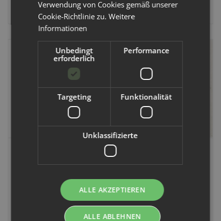
Verwendung von Cookies gemäß unserer
Alter Preis:
21,49 €
Cookie-Richtlinie zu.
Weitere
Informationen
Unbedingt
Performance
erforderlich
Targeting
Funktionalität
Unklassifizierte
Doodush
EcoMini
Doodush Wollüberhose
Eco Mini - Pocketwindel
Coolmax inkl. Einlage
ALLE AKZEPTIEREN
Artikelnummer:
751789
Artikelnummer:
752323
ALLE ABLEHNEN
30,49 €
-
38,49 €
*
20,90 €
*