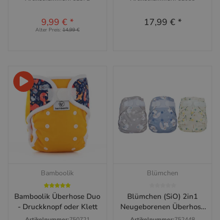
9,99 €
*
17,99 €
*
Alter Preis:
14,99 €
Bamboolik
Blümchen
Bamboolik Überhose Duo
Blümchen (SiO) 2in1
- Druckknopf oder Klett
Neugeborenen Überhose
Kletter (3-6kg)
Artikelnummer:
750721
Artikelnummer:
752448