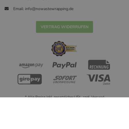
Email: info@nowastewrapping.de
VERTRAG WIDERRUFEN
* Alle Preise inkl. gesetzlicher USt., zzgl.
Versand
© Handmade with ❤ nowastewrapping.de - 2022
Powered by
JTL-Shop