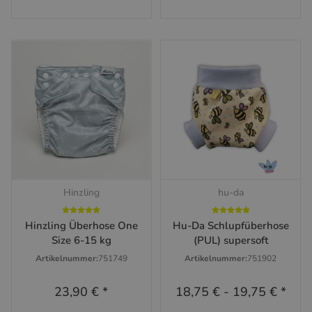
Hinzling
hu-da
Hinzling Überhose One
Hu-Da Schlupfüberhose
Size 6-15 kg
(PUL) supersoft
Artikelnummer:
751749
Artikelnummer:
751902
23,90 €
*
18,75 €
-
19,75 €
*