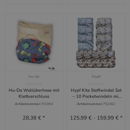
hu-da
Hypf
Hu-Da Wollüberhose mit
Hypf Kita Stoffwindel Set
Klettverschluss
– 10 Pocketwindeln mit
Klett
Artikelnummer:
751904
Artikelnummer:
752462
28,38 €
*
125,99 €
-
159,99 €
*