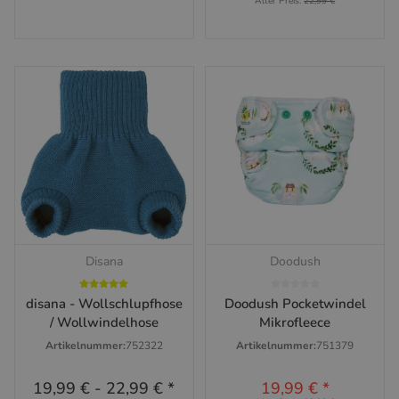
Alter Preis:
22,99 €
Disana
Doodush
disana - Wollschlupfhose
Doodush Pocketwindel
/ Wollwindelhose
Mikrofleece
Artikelnummer:
752322
Artikelnummer:
751379
19,99 €
-
22,99 €
*
19,99 €
*