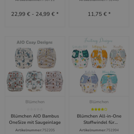
22,99 €
-
24,99 €
*
11,75 €
*
Blümchen
Blümchen
Blümchen AIO Bambus
Blümchen All-in-One
OneSize mit Saugeinlage
Stoffwindel für
Neugeborene inkl.
Artikelnummer:
752205
Artikelnummer:
751994