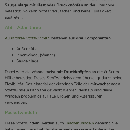
Saugeinlage mit Klett oder Druckknöpfen
an der Überhose
befestigt. So kann nichts verrutschen und keine Flüssigkeit
austreten.
AI3 – All in three
All in three Stoffwindeln
bestehen aus
drei Komponenten
:
Außenhülle
Innenwindel (Wanne)
Saugeinlage
Dabei wird die Wanne meist
mit Druckknöpfen
an der äußeren
Hülle befestigt. Dieses Stoffwindelsystem überzeugt durch seine
Flexibilität: Das Material der einzelnen Teile der
mitwachsenden
Stoffwindeln
kann frei gewählt werden, deshalb sind diese
Windeln problemlos für alle Größen und Altersstufen
verwendbar.
Pocketwindeln
Diese Stoffwindeln werden auch
Taschenwindeln
genannt. Sie
haben einen
Einschub für die jeweils passende Einlage
, bei