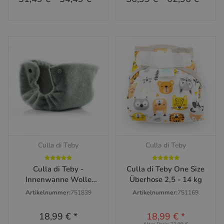
Culla di Teby
Culla di Teby
Culla di Teby -
Culla di Teby One Size
Innenwanne Wolle
Überhose 2,5 - 14 kg
versch. Größen
Artikelnummer:
751839
Artikelnummer:
751169
18,99 €
*
18,99 €
*