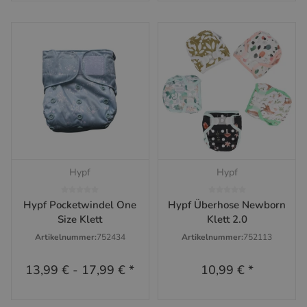
Hypf
Hypf
Hypf Pocketwindel One
Hypf Überhose Newborn
Size Klett
Klett 2.0
Artikelnummer:
752434
Artikelnummer:
752113
13,99 €
-
17,99 €
*
10,99 €
*