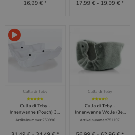
16,99 €
*
17,99 €
-
19,99 €
*
Culla di Teby
Culla di Teby
Culla di Teby -
Culla di Teby -
Innenwanne (Pouch) 3er
Innenwanne Wolle (3er
Set
Pack) versch. Größen
Artikelnummer:
750996
Artikelnummer:
751107
31,49 €
-
34,49 €
*
56,99 €
-
62,96 €
*