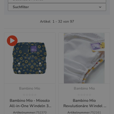
Suchfilter
Artikel
1
-
32
von
97
Bambino Mio
Bambino Mio
Bambino Mio - Miosolo
Bambino Mio
All-in-One Windeln 3-
Revulutionäre Windel -
15kg
All in One
Artikelnummer:
752370
Artikelnummer:
752161