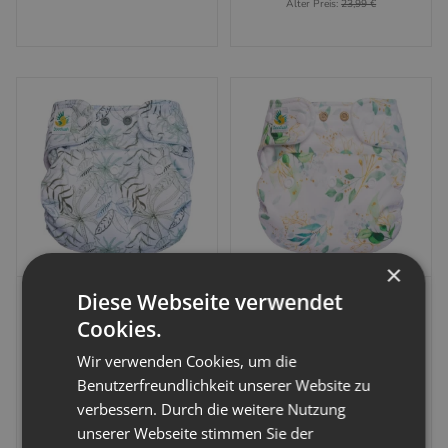
Alter Preis:
23,99 €
×
Doodush
Doodush
Diese Webseite verwendet
Cookies.
Doodush Überhose (1-
Doodush Überhose 2.0
Wir verwenden Cookies, um die
fach PUL) mit Snaps
(2-fach PUL) Snaps
Benutzerfreundlichkeit unserer Website zu
Artikelnummer:
751399
Artikelnummer:
751951
verbessern. Durch die weitere Nutzung
unserer Webseite stimmen Sie der
17,99 €
-
22,99 €
*
21,99 €
-
27,99 €
*