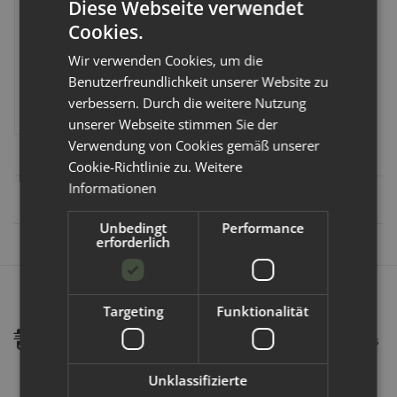
Diese Webseite verwendet
Mama Koala Diaper Pod -
Cookies.
Wetbag XXL
Artikelnummer:
751991
Wir verwenden Cookies, um die
Benutzerfreundlichkeit unserer Website zu
19,99 €
*
verbessern. Durch die weitere Nutzung
unserer Webseite stimmen Sie der
Verwendung von Cookies gemäß unserer
Cookie-Richtlinie zu.
Weitere
Informationen
Artikel
1
-
3
von
3
Unbedingt
Performance
erforderlich
Schnelle Lieferung:
Targeting
Funktionalität
Als DHL Premium Partner können wir eine schnellen und
sicheren Versand garantieren. Bestellungen welche uns bis
14:00 Uhr erreichen, werden in der Regel am selben Tag
verschickt.
Unklassifizierte