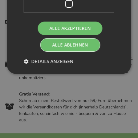
Hilfe & Support:
Dir fehlt eine Produktinfo oder du hast anderweitige
Fragen zu unserem Shop? Gern kannst du uns mit Hilfe
ALLE AKZEPTIEREN
unsere Kontaktformulars jederzeit kontaktieren. Bester
Kundenservice - von A bis Z.
ALLE ABLEHNEN
Geld zurück:
Es kann doch immer passieren, dass etwas mal nicht passt.
DETAILS ANZEIGEN
Wenn du unzufrieden mit deinem Produkt bist, ist dies kein
Grund zur Sorge! Wir kümmern uns darum - schnell und
unkompliziert.
Gratis Versand:
Schon ab einem Bestellwert von nur 59,-Euro übernehmen
wir die Versandkosten für dich (innerhalb Deutschlands).
Einkaufen, so einfach wie nie - bequem & von zu Hause
aus.