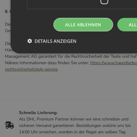
8. Gesetzliches Mängelhaftungsrecht
Die Mängelhaftung richtet sich nach der Regelung "Gewährleistung" 
ALLE ABLEHNEN
ALL
Geschäftsbedingungen (Teil I).
DETAILS ANZEIGEN
Diese AGB und Kundeninformationen wurden von den auf IT-Recht spez
Händlerbundes erstellt und werden permanent auf Rechtskonformitä
Management AG garantiert für die Rechtssicherheit der Texte und ha
Nähere Informationen dazu finden Sie unter:
https://www.haendlerbu
rechtssicherheit/agb-service
.
Schnelle Lieferung:
Als DHL Premium Partner können wir eine schnellen und
sicheren Versand garantieren. Bestellungen welche uns bis
14:00 Uhr erreichen, werden in der Regel am selben Tag