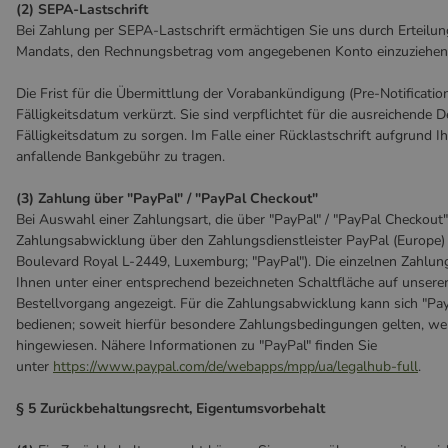
(2) SEPA-Lastschrift
Bei Zahlung per SEPA-Lastschrift ermächtigen Sie uns durch Erteil
Mandats, den Rechnungsbetrag vom angegebenen Konto einzuziehen
Die Frist für die Übermittlung der Vorabankündigung (Pre-Notificatio
Fälligkeitsdatum verkürzt. Sie sind verpflichtet für die ausreichend
Fälligkeitsdatum zu sorgen. Im Falle einer Rücklastschrift aufgrund I
anfallende Bankgebühr zu tragen.
(3)
Zahlung über "PayPal" / "PayPal Checkout"
Bei Auswahl einer Zahlungsart, die über "PayPal" / "PayPal Checkout"
Zahlungsabwicklung über den Zahlungsdienstleister PayPal (Europe) S.à
Boulevard Royal L-2449, Luxemburg; "PayPal"). Die einzelnen Zahlun
Ihnen unter einer entsprechend bezeichneten Schaltfläche auf unsere
Bestellvorgang angezeigt. Für die Zahlungsabwicklung kann sich "Pa
bedienen; soweit hierfür besondere Zahlungsbedingungen gelten, we
hingewiesen. Nähere Informationen zu "PayPal" finden Sie
unter
https://www.paypal.com/de/webapps/mpp/ua/legalhub-full
.
§ 5 Zurückbehaltungsrecht
, Eigentumsvorbehalt