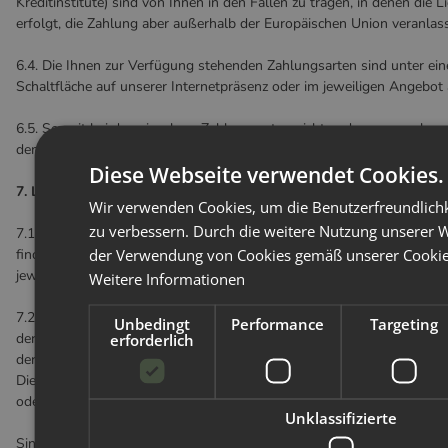
Kreditinstitute) sind von Ihnen in den Fällen zu tragen, in denen die 
erfolgt, die Zahlung aber außerhalb der Europäischen Union veranlas
6.4. Die Ihnen zur Verfügung stehenden Zahlungsarten sind unter ei
Schaltfläche auf unserer Internetpräsenz oder im jeweiligen Angebot
6.5. Soweit bei den einzelnen Zahlungsarten nicht anders angegeben
dem geschlossenen Vertrag sofort zur Zahlung fällig.
Diese Webseite verwendet Cookies.
7. Lieferbedingungen
Wir verwenden Cookies, um die Benutzerfreundlichk
zu verbessern. Durch die weitere Nutzung unserer 
7.1. Die Lieferbedingungen, der Liefertermin sowie gegebenenfalls 
der Verwendung von Cookies gemäß unserer Cookie-R
finden sich unter einer entsprechend bezeichneten Schaltfläche auf u
jeweiligen Angebot.
Weitere Informationen
7.2. Soweit Sie Verbraucher sind, ist gesetzlich geregelt, dass die G
Unbedingt
Performance
Targeting
der zufälligen Verschlechterung der verkauften Sache während der V
erforderlich
der Ware an Sie übergeht, unabhängig davon, ob die Versendung versi
Dies gilt nicht, wenn Sie eigenständig ein nicht vom Unternehmer 
oder eine sonst zur Ausführung der Versendung bestimmte Person b
Unklassifizierte
Sind Sie Unternehmer, erfolgt die Lieferung und Versendung auf Ihre