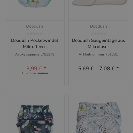
Doodush
Doodush
Doodush Pocketwindel
Doodush Saugeinlage aus
Mikrofleece
Mikrofaser
Artikelnummer:
751379
Artikelnummer:
751381
19,99 €
*
5,69 €
-
7,08 €
*
Alter Preis:
23,99 €