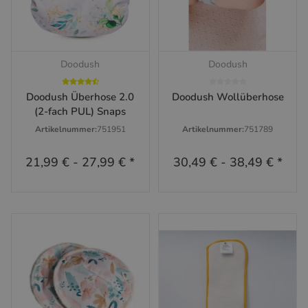
Doodush
Doodush
Doodush Überhose 2.0
Doodush Wollüberhose
(2-fach PUL) Snaps
Artikelnummer:
751951
Artikelnummer:
751789
21,99 €
-
27,99 €
*
30,49 €
-
38,49 €
*