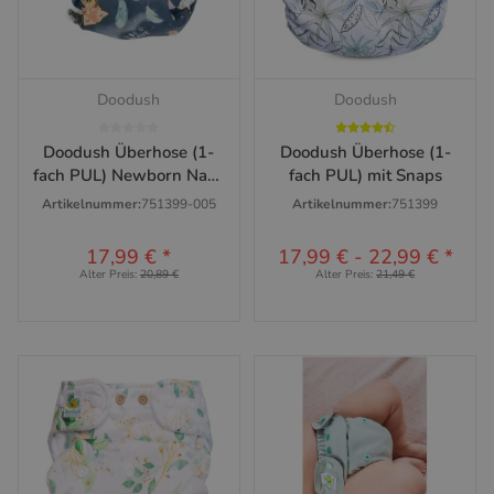
Doodush
Doodush
Doodush Überhose (1-
Doodush Überhose (1-
fach PUL) Newborn Navy
fach PUL) mit Snaps
Boho - SALE
Artikelnummer:
751399-005
Artikelnummer:
751399
17,99 €
*
17,99 €
-
22,99 €
*
Alter Preis:
20,89 €
Alter Preis:
21,49 €