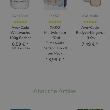
Avo+Cado
XKKO
Avo+Cado
Avo+Cado
XKKO
Avo+Cado
Wollwachs
Mullwindeln
Bodyverlängerung
100g Becher
- "Old
- 3 Stk
Times/Alte
8,59 €
*
7,49 €
*
Zeiten" 70x70
85,90 € pro 1 kg
5er Pack
13,99 €
*
Ähnliche Artikel