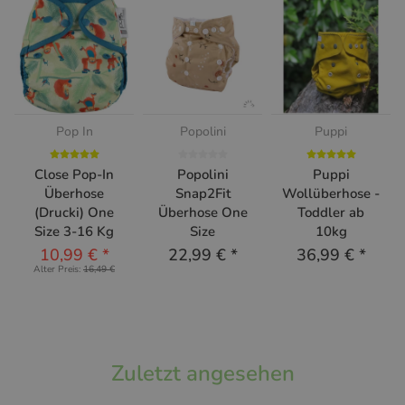
Pop In
Popolini
Puppi
Close Pop-In
Popolini
Puppi
Überhose
Snap2Fit
Wollüberhose -
(Drucki) One
Überhose One
Toddler ab
Size 3-16 Kg
Size
10kg
10,99 €
*
22,99 €
*
36,99 €
*
Alter Preis:
16,49 €
Zuletzt angesehen