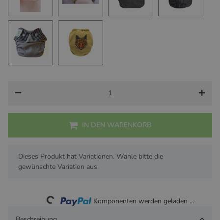
Mint Cloud
Honey Summer
Gray / Dark Mint Wings
Gray / Bla
Country Style
bestickt "Fox"
IN DEN WARENKORB
x
Dieses Produkt hat Variationen. Wähle bitte die
gewünschte Variation aus.
Loading...
Komponenten werden geladen ...
Beschreibung