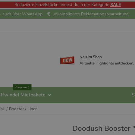
Reduzierte Einzelstücke findest du in der Kategorie
SALE
e - auch über WhatsApp
unkomplizierte Reklamationsbearbeitung
Neu im Shop
Aktuelle Highlights entdecken.
Ganz neu!
offwindel Mietpakete
S
ial
Booster / Liner
Doodush Booster "