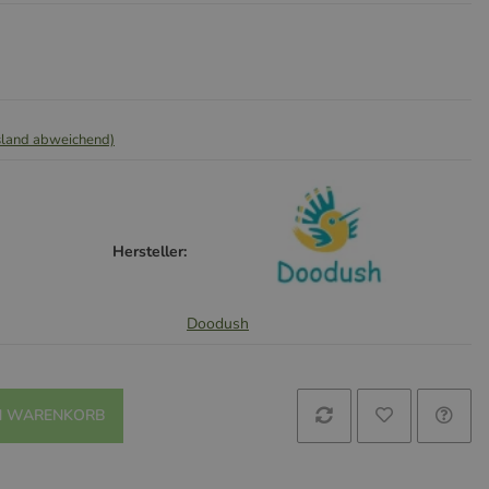
sland abweichend)
Hersteller:
Doodush
N WARENKORB