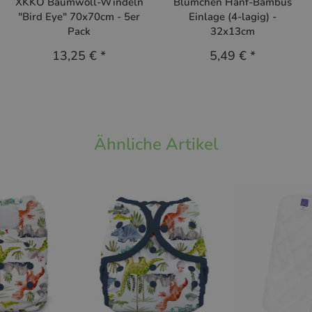
XKKO Baumwoll-Windeln
Blümchen Hanf-Bambus
"Bird Eye" 70x70cm - 5er
Einlage (4-lagig) -
Pack
32x13cm
13,25 €
*
5,49 €
*
Ähnliche Artikel