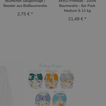
Blümchen Saugeinlage /
XKKO Prefolds - 100%
Booster aus BioBaumwolle
Baumwolle - 6er Pack
Medium 5-11 kg
2,75 €
*
21,49 €
*