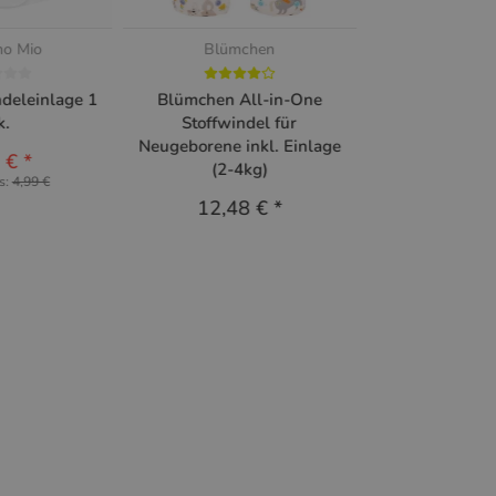
no Mio
Blümchen
deleinlage 1
Blümchen All-in-One
k.
Stoffwindel für
Neugeborene inkl. Einlage
9 €
*
(2-4kg)
is:
4,99 €
12,48 €
*