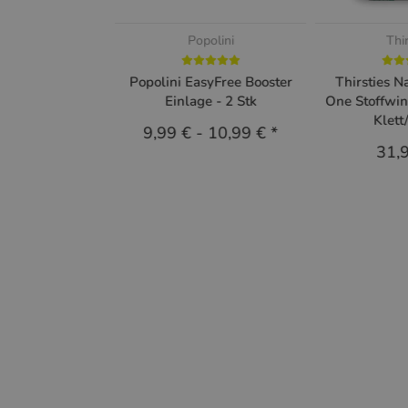
Popolini
Thi
Popolini EasyFree Booster
Thirsties N
Einlage - 2 Stk
One Stoffwin
Klett
9,99 €
-
10,99 €
*
31,