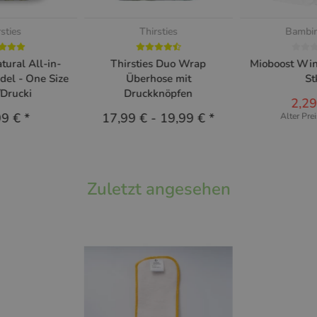
rsties
Thirsties
Bambi
atural All-in-
Thirsties Duo Wrap
Mioboost Win
del - One Size
Überhose mit
St
/Drucki
Druckknöpfen
2,2
99 €
*
17,99 €
-
19,99 €
*
Alter Pre
Zuletzt angesehen