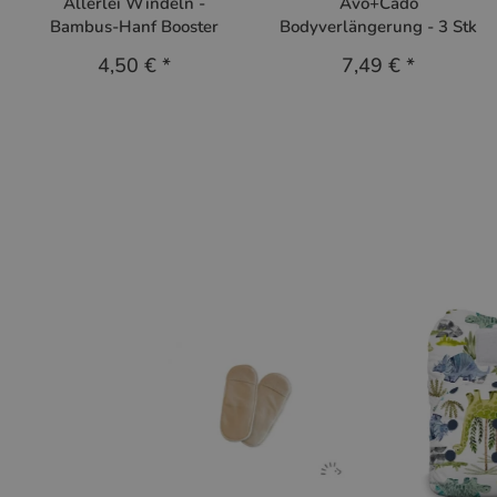
Allerlei Windeln -
Avo+Cado
Bambus-Hanf Booster
Bodyverlängerung - 3 Stk
4,50 €
*
7,49 €
*