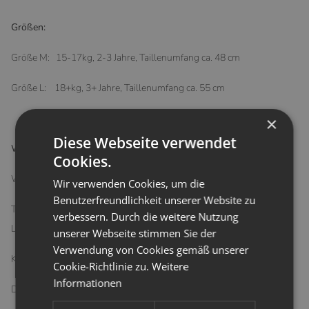
Größen:
Größe M: 15-17kg, 2-3 Jahre, Taillenumfang ca. 48 cm
Größe L: 18+kg, 3+ Jahre, Taillenumfang ca. 55 cm
×
Diese Webseite verwendet
Waschen und Pflegen:
Cookies.
Waschbar zwischen 30 - 60°C
Wir verwenden Cookies, um die
Benutzerfreundlichkeit unserer Website zu
Trocknergeeignet (Schontrocknen) - jedoch verkürzt dies die
verbessern. Durch die weitere Nutzung
Lebensdauer der Windel
unserer Webseite stimmen Sie der
Verwendung von Cookies gemäß unserer
Kein Weichspüler verwenden
Cookie-Richtlinie zu.
Weitere
Informationen
Das Lernwindelhöschen vor dem ersten Gebrauch durchwaschen