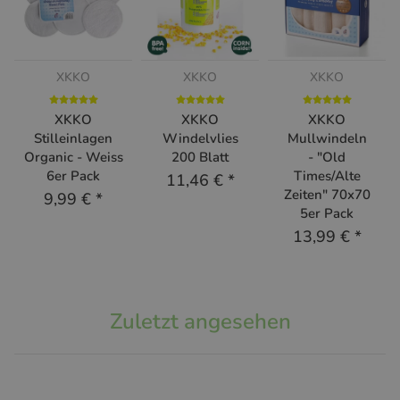
XKKO
XKKO
XKKO
XKKO
XKKO
XKKO
Stilleinlagen
Windelvlies
Mullwindeln
Organic - Weiss
200 Blatt
- "Old
6er Pack
Times/Alte
11,46 €
*
Zeiten" 70x70
9,99 €
*
5er Pack
13,99 €
*
Zuletzt angesehen