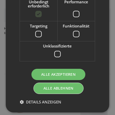
Unbedingt
Performance
erforderlich
Bewertungen
Targeting
Funktionalität
Hersteller gemäß GPSR
KIKKO CZ s.r.o. Štepanákova 6 719 00 Ostrava Tschechien info@xkko.de
Unklassifizierte
Kunden kauften dazu folgende
Artikel:
ALLE AKZEPTIEREN
ALLE ABLEHNEN
DETAILS ANZEIGEN