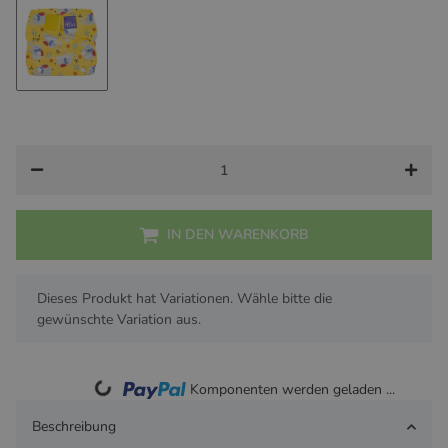
Sunflower
Get Growing
Dalmatiner Dots
Feline Fies
Elephant Stomp
IN DEN WARENKORB
x
Dieses Produkt hat Variationen. Wähle bitte die
gewünschte Variation aus.
Loading...
Komponenten werden geladen ...
Beschreibung