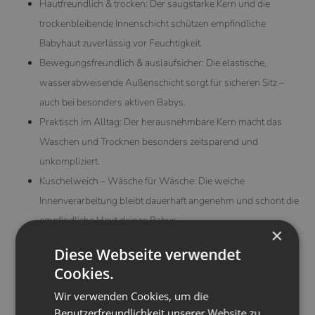
Hautfreundlich & trocken: Der saugstarke Kern und die
trockenbleibende Innenschicht schützen empfindliche
Babyhaut zuverlässig vor Feuchtigkeit.
Bewegungsfreundlich & auslaufsicher: Die elastische,
wasserabweisende Außenschicht sorgt für sicheren Sitz –
auch bei besonders aktiven Babys.
Praktisch im Alltag: Der herausnehmbare Kern macht das
Waschen und Trocknen besonders zeitsparend und
unkompliziert.
Kuschelweich – Wäsche für Wäsche: Die weiche
Innenverarbeitung bleibt dauerhaft angenehm und schont die
empfindliche Haut deines Babys.
×
Farbenfroh & einzigartig: Erhältlich in vielen verspielten
Diese Webseite verwendet
Farben und liebevollen Designs – für jeden Geschmack das
Cookies.
passende Modell.
Wir verwenden Cookies, um die
Benutzerfreundlichkeit unserer Website zu