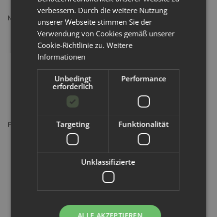
verbessern. Durch die weitere Nutzung
Materialzusammensetzung:
unserer Webseite stimmen Sie der
Verwendung von Cookies gemäß unserer
Außenschicht: 100 % Polyester (laminiert mit Polyurethan)
Cookie-Richtlinie zu.
Weitere
Informationen
Innenschicht: 100 % Polyester
Unbedingt
Performance
Saugkern: 85 % Polyester, 15 % Nylon
erforderlich
Targeting
Funktionalität
Pflegehinweise:
Waschbar bei bis zu 60 °C
Unklassifizierte
Nicht chemisch reinigen
Nicht für den Trockner geeignet
ALLE AKZEPTIEREN