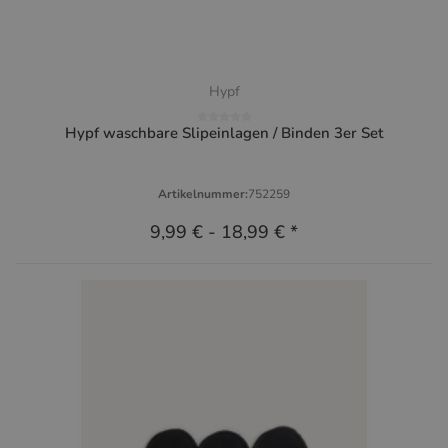
Hypf
Hypf waschbare Slipeinlagen / Binden 3er Set
Artikelnummer:
752259
9,99 €
-
18,99 €
*