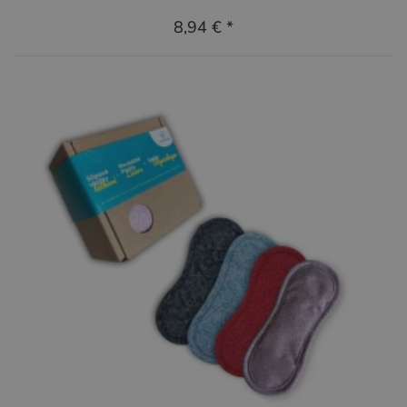
8,94 €
*