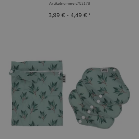
Artikelnummer:
752178
3,99 €
-
4,49 €
*