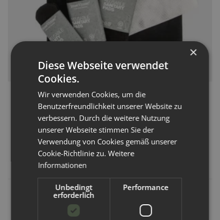
×
Diese Webseite verwendet
Cookies.
Wir verwenden Cookies, um die
Imse Vimse
Benutzerfreundlichkeit unserer Website zu
Imse Vimse Start Kit Sanitary Pads
verbessern. Durch die weitere Nutzung
unserer Webseite stimmen Sie der
Verwendung von Cookies gemäß unserer
Artikelnummer:
751096
Cookie-Richtlinie zu.
Weitere
75,99 €
*
Informationen
Unbedingt
Performance
erforderlich