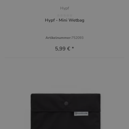
Hypf
Hypf - Mini Wetbag
Artikelnummer:
752093
5,99 €
*