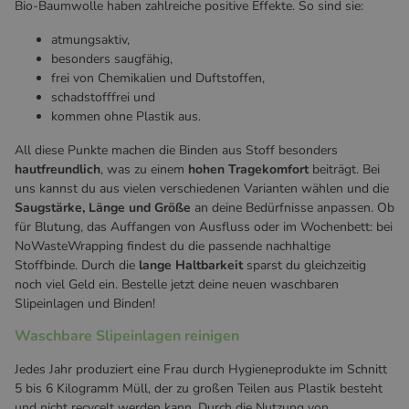
Bio-Baumwolle haben zahlreiche positive Effekte. So sind sie:
atmungsaktiv,
besonders saugfähig,
frei von Chemikalien und Duftstoffen,
schadstofffrei und
kommen ohne Plastik aus.
All diese Punkte machen die Binden aus Stoff besonders
hautfreundlich
, was zu einem
hohen Tragekomfort
beiträgt. Bei
uns kannst du aus vielen verschiedenen Varianten wählen und die
Saugstärke, Länge und Größe
an deine Bedürfnisse anpassen. Ob
für Blutung, das Auffangen von Ausfluss oder im Wochenbett: bei
NoWasteWrapping findest du die passende nachhaltige
Stoffbinde. Durch die
lange Haltbarkeit
sparst du gleichzeitig
noch viel Geld ein. Bestelle jetzt deine neuen waschbaren
Slipeinlagen und Binden!
Waschbare Slipeinlagen reinigen
Jedes Jahr produziert eine Frau durch Hygieneprodukte im Schnitt
5 bis 6 Kilogramm Müll, der zu großen Teilen aus Plastik besteht
und nicht recycelt werden kann. Durch die Nutzung von