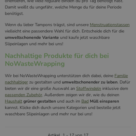
orientieren, wie viele reguläre Binden du pro Tag benötigt hast.
Damit weißt du ungefähr, welche Menge du für deine Periode
benötigst.
Wenn du lieber Tampons trägst, sind unsere
Menstruationstassen
vielleicht eine passendere Wahl für dich. Entscheide dich für die
umweltschonende Variante
und kaufe jetzt waschbare
Slipeinlagen und mehr bei uns!
Nachhaltige Produkte für dich bei
NoWasteWrapping
Wir bei NoWasteWrapping unterstützen dich dabei, deine
Familie
nachhaltiger
zu gestalten und
umweltschonender zu leben
. Dafür
bieten wir dir eine große Auswahl an
Stoffwindeln
inklusive dem
passenden Zubehör
. Außerdem zeigen wir dir, wie du deinen
Haushalt
grüner gestalten
und auch im
Bad
Müll einsparen
kannst. Klicke dich durch unsere Kategorien und bestelle jetzt
waschbare Slipeinlagen und mehr nur bei uns!
Artikel
1
-
17
von
17