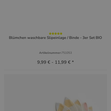
Blümchen waschbare Slipeinlage / Binde - 3er Set BIO
Artikelnummer:
751053
9,99 €
-
11,99 €
*