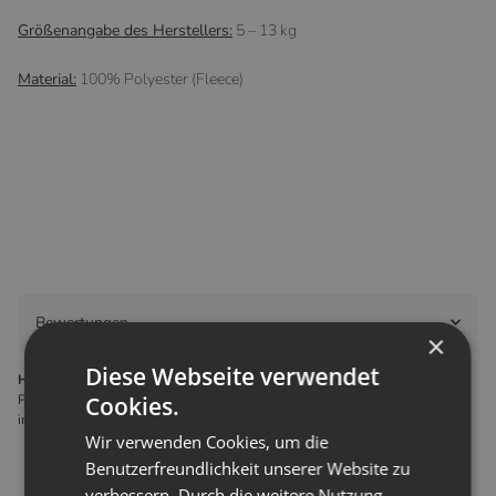
Größenangabe des Herstellers:
5 – 13 kg
Material:
100% Polyester (Fleece)
Bewertungen
×
Diese Webseite verwendet
Hersteller gemäß GPSR
Petit Lulu s.r.o. Ladova 199/20 466 05 Jablonec nad Nisou Tschechien
Cookies.
info@petitlulu.cz
Wir verwenden Cookies, um die
Benutzerfreundlichkeit unserer Website zu
verbessern. Durch die weitere Nutzung