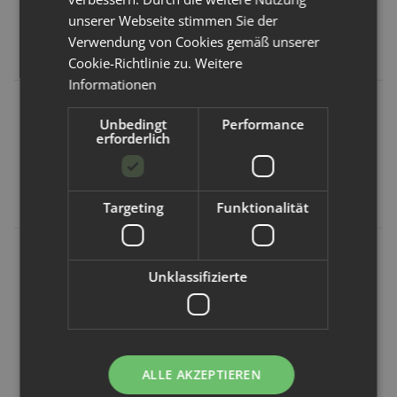
Kunden kauften dazu folgende
unserer Webseite stimmen Sie der
Verwendung von Cookies gemäß unserer
Artikel:
Cookie-Richtlinie zu.
Weitere
Informationen
Unbedingt
Performance
erforderlich
Targeting
Funktionalität
XKKO
Avo+Cado
Popolini
Unklassifizierte
XKKO
Avo+Cado
Popolini
Mullwindeln
Prefold aus Bio-
EasyFree
- "Old
Baumwolle | Gr.
Wanne aus PUL
Times/Alte
1-3 2 -
S
Zeiten" 70x70
33x35cm
10,99 €
*
ALLE AKZEPTIEREN
5er Pack
3,89 €
*