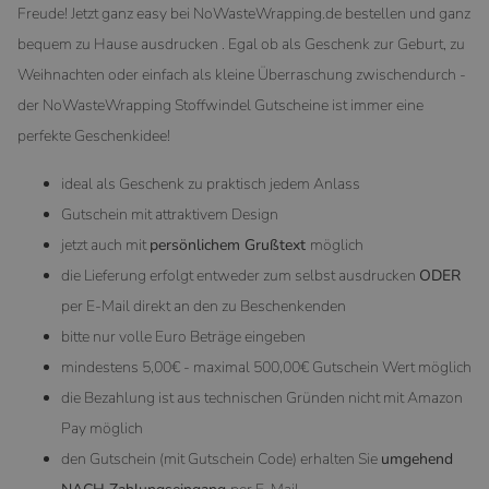
Freude! Jetzt ganz easy bei NoWasteWrapping.de bestellen und ganz
bequem zu Hause ausdrucken . Egal ob als Geschenk zur Geburt, zu
Weihnachten oder einfach als kleine Überraschung zwischendurch -
der NoWasteWrapping Stoffwindel Gutscheine ist immer eine
perfekte Geschenkidee!
ideal als Geschenk zu praktisch jedem Anlass
Gutschein mit attraktivem Design
jetzt auch mit
persönlichem Grußtext
möglich
die Lieferung erfolgt entweder zum selbst ausdrucken
ODER
per E-Mail direkt an den zu Beschenkenden
bitte nur volle Euro Beträge eingeben
mindestens 5,00€ - maximal 500,00€ Gutschein Wert möglich
die Bezahlung ist aus technischen Gründen nicht mit Amazon
Pay möglich
den Gutschein (mit Gutschein Code) erhalten Sie
umgehend