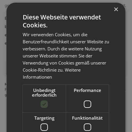
gespeichert und automatisch bei der nächsten Bestellung eingesetzt.
×
Diese Webseite verwendet
Beim
unregistrierten
Kunden muss, wenn Restguthaben besteht,
Cookies.
bei der nächsten Bestellung der Gutscheincode noch einmal
Wir verwenden Cookies, um die
eingegeben werden. Das Restguthaben wird dann angezeigt und
Benutzerfreundlichkeit unserer Website zu
eingesetzt.
verbessern. Durch die weitere Nutzung
unserer Webseite stimmen Sie der
Verwendung von Cookies gemäß unserer
Bewertungen
Cookie-Richtlinie zu.
Weitere
Informationen
Hersteller gemäß GPSR
Forx GmbH Gewerbering 14 8112 Wilkau-Haßlau Deutschland info@forx-
Unbedingt
Performance
erforderlich
gmbh.de
Targeting
Funktionalität
passende Artikel