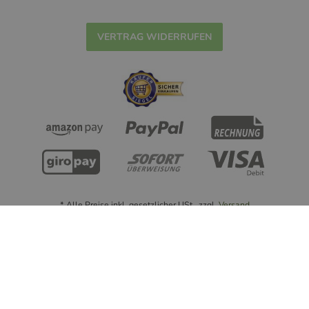
VERTRAG WIDERRUFEN
* Alle Preise inkl. gesetzlicher USt., zzgl.
Versand
© Handmade with ❤ nowastewrapping.de - 2022
Powered by
JTL-Shop