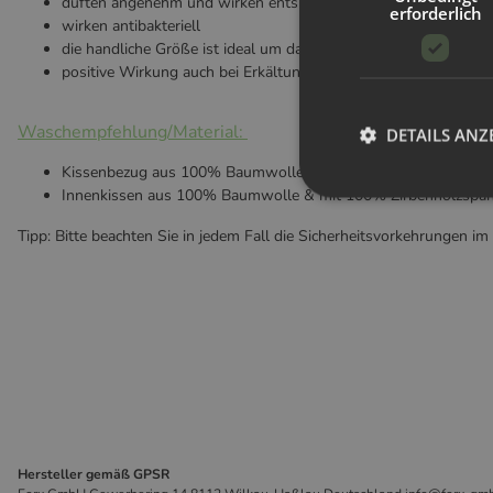
duften angenehm und wirken entspannend
erforderlich
wirken antibakteriell
die handliche Größe ist ideal um das Kissen mit in den Urlaub
positive Wirkung auch bei Erkältungserscheinungen
Waschempfehlung/Material:
DETAILS ANZ
Kissenbezug aus 100% Baumwolle - waschbar bis 40°C.
Innenkissen aus 100% Baumwolle & mit 100% Zirbenholzspäne
Tipp: Bitte beachten Sie in jedem Fall die Sicherheitsvorkehrungen i
Hersteller gemäß GPSR