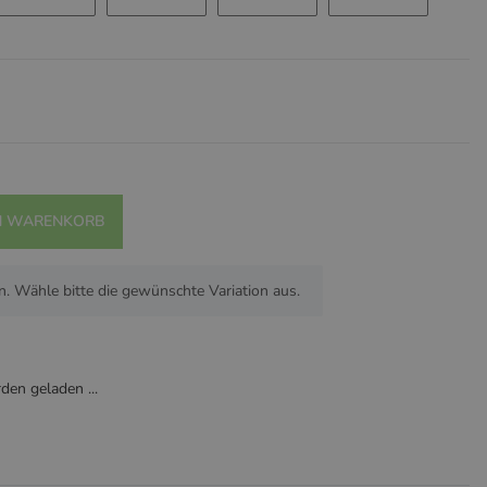
Beere - ABVERKAUF
Kosmo/Mint
Hasen / Aquarell
Zoo/ Olive
Eukalyptus / 
N WARENKORB
n. Wähle bitte die gewünschte Variation aus.
en geladen ...