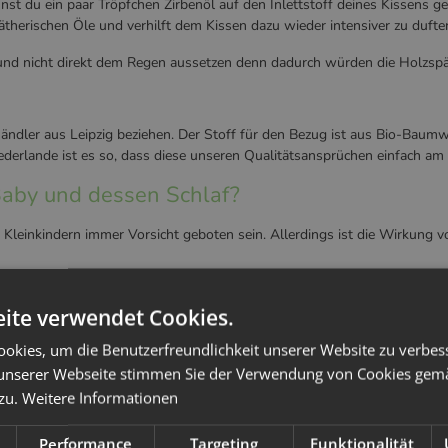
st du ein paar Tröpfchen Zirbenöl auf den Inlettstoff deines Kissens g
 ätherischen Öle und verhilft dem Kissen dazu wieder intensiver zu dufte
und nicht direkt dem Regen aussetzen denn dadurch würden die Holzspä
Händler aus Leipzig beziehen. Der Stoff für den Bezug ist aus Bio-Bau
iederlande ist es so, dass diese unseren Qualitätsansprüchen einfach am
Baby und dessen Schlaf?
Kleinkindern immer Vorsicht geboten sein. Allerdings ist die Wirkung vo
h schließlich in den vergangenen Jahrhunderten bereits bemerkbar gema
ite verwendet Cookies.
botanisch: Pinus Cembra) einrichtet. Im Gegenteil, viele eingefleischte Z
en kann.
okies, um die Benutzerfreundlichkeit unserer Website zu verbes
irkungen von Zirbenholz umstritten sind, steht außer Frage, dass Zir
unserer Webseite stimmen Sie der Verwendung von Cookies gem
sylvin
zurückzuführen ist. Dieses Öl soll unter anderem die
Schlafqualit
 zu.
Weitere Informationen
 pro Tag (das erspart dem Körper eine Stunde "Herzarbeit")
Performance
Targeting
Funktionalität