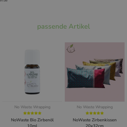
bh.de
passende Artikel
No Waste Wrapping
No Waste Wrapping
NoWaste Bio Zirbenöl
NoWaste Zirbenkissen
10ml
20x32cm