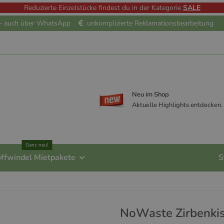
Reduzierte Einzelstücke findest du in der Kategorie
SALE
e - auch über WhatsApp
unkomplizierte Reklamationsbearbeitung
Neu im Shop
Aktuelle Highlights entdecken.
Ganz neu!
offwindel Mietpakete
S
NoWaste Zirbenki