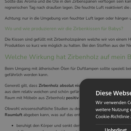
Sollte das Aroma und die Öle in den Zirbenspänen verflogen sein kann
regnerischen Tag nach draußen legen. Die feuchte Luft reaktiviert die
Achtung: nur in die Umgebung von feuchter Luft legen oder hängen 
Wo und wie produzieren wir die Zirbenkissen für Babys?
Die Kissen sind gefüllt mit Zirbenholzspänen welche wir von einem 
Produktion so kurz wie möglich zu halten. Bei den Stoffen aus der N
Welche Wirkung hat Zirbenholz auf mein 
Beim Umgang mit ätherischen Ölen für Duftlampen sollte speziell bei 
gefährlich werden kann.
Generell gilt, dass
Zirbenholz absolut nicht giftig
ist. Das hätte sic
aus dem relativ weichen und schön gefärbten
Holz der Zirbelkiefer
Diese Webse
(
Raum mit Möbeln aus Zirbenholz
positiv auf die Gesundheit
auswirk
Wir verwenden Co
Obwohl wissenschaftliche Studien zu den gesundheitsfördernden Ausw
weitere Nutzung 
Raumluft
abgeben kann, was auf das enthaltene
ätherische Öl Pino
Cookie-Richtlinie
beruhigt den Körper und senkt den Herzschlag um 3500 Schläge
Unbedingt