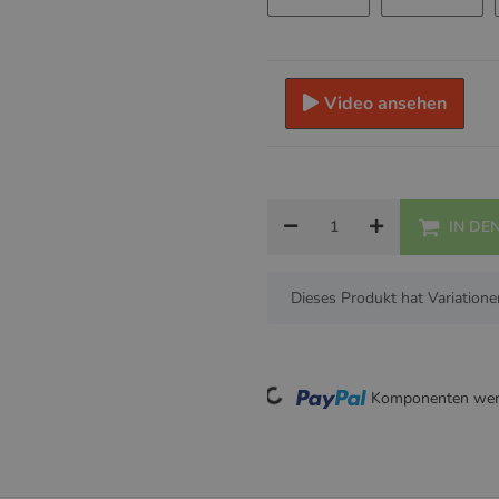
Flaschenpost/Tropfen
Orient/
Video ansehen
IN DE
x
Dieses Produkt hat Variatione
Komponenten werd
Loading...