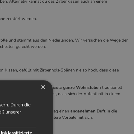
eben. Alternativ kannst du das Zirbenkissen auch an einem
n.
ne zerstört werden.
mwolle und stammt aus den Niederlanden. Wir versuchen die Wege der
 ehesten gerecht werden.
n Kissen, gefüllt mit Zirbenholz-Spänen nie so hoch, dass diese
×
cht, da man damals und auch heute
ganze Wohnstuben
traditionell
irbenholz-Fans sind der Ansicht, dass sich der Aufenthalt in einem
sern. Durch die
benholz über viele Jahre hinweg einen
angenehmen Duft in die
äß unserer
ät verbessern
und bringt weitere Vorteile mit sich:
Unklassifizierte