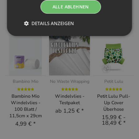
ALLE ABLEHNEN
Ähnliche Artikel
DETAILS ANZEIGEN
Bambino Mio
No Waste Wrapping
Petit Lulu
Bambino Mio
Windelvlies -
Petit Lulu Pull-
Windelvlies -
Testpaket
Up Cover
100 Blatt /
Überhose
ab
1,25 €
*
11,5cm x 29cm
15,99 €
-
18,49 €
*
4,99 €
*