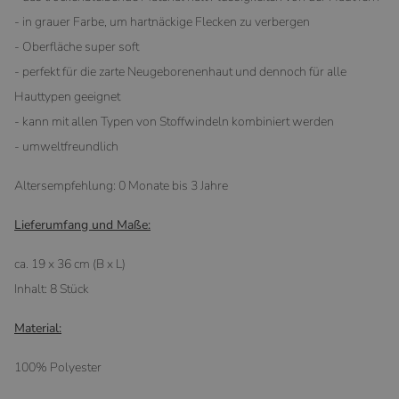
- in grauer Farbe, um hartnäckige Flecken zu verbergen
- Oberfläche super soft
- perfekt für die zarte Neugeborenenhaut und dennoch für alle
Hauttypen geeignet
- kann mit allen Typen von Stoffwindeln kombiniert werden
- umweltfreundlich
Altersempfehlung: 0 Monate bis 3 Jahre
Lieferumfang und Maße:
ca. 19 x 36 cm (B x L)
Inhalt: 8 Stück
Material:
100% Polyester