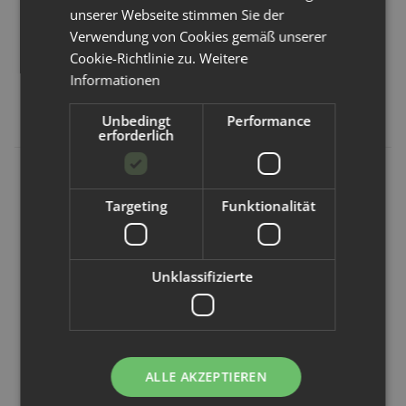
unserer Webseite stimmen Sie der
Verwendung von Cookies gemäß unserer
Cookie-Richtlinie zu.
Weitere
Informationen
Unbedingt
Performance
erforderlich
Avo+Cado
Bambino Mio
Blümchen
Targeting
Funktionalität
Avo+Cado
Bambino Mio
Blümchen
Bodyverlängerung
Windelvlies -
Windelvlies -
- 3 Stk
100 Blatt /
100 Blatt /
11,5cm x 29cm
14x28cm
7,49 €
*
Unklassifizierte
4,99 €
*
5,98 €
*
ALLE AKZEPTIEREN