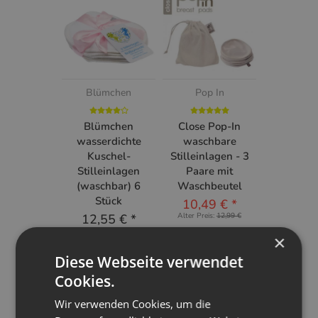
Blümchen
Pop In
Blümchen
Close Pop-In
wasserdichte
waschbare
Kuschel-
Stilleinlagen - 3
Stilleinlagen
Paare mit
(waschbar) 6
Waschbeutel
Stück
10,49 €
*
12,55 €
*
Alter Preis:
12,99 €
×
Diese Webseite verwendet
Cookies.
Wir verwenden Cookies, um die
Kunden kauften dazu folgende