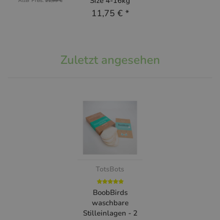
Size 4-16kg
Alter Preis:
21,99 €
11,75 €
*
Zuletzt angesehen
TotsBots
BoobBirds
waschbare
Stilleinlagen - 2