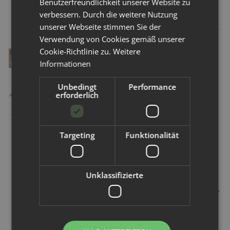
Benutzerfreundlichkeit unserer Website zu
Artikel:
verbessern. Durch die weitere Nutzung
unserer Webseite stimmen Sie der
Verwendung von Cookies gemäß unserer
Cookie-Richtlinie zu.
Weitere
Informationen
Unbedingt
Performance
erforderlich
Pop In
Avo+Cado
Ulrich Natürlich
Targeting
Funktionalität
Close Pop-In
Avo+Cado
Ulrich Natürlich
waschbare
Bodyverlängerung
- Stoffwindel-
Stilleinlagen - 3
- 3 Stk
Waschmittel
Unklassifizierte
Paare mit
mit
7,49 €
*
Waschbeutel
Geruchsabsorber
2kg
10,49 €
*
Alter Preis:
12,99 €
27,99 €
*
13,99 € pro 1 kg