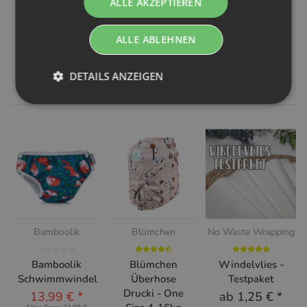
ALLE AKZEPTIEREN
ALLE ABLEHNEN
Ähnliche Artikel
DETAILS ANZEIGEN
Bamboolik
Blümchen
No Waste Wrapping
Bamboolik
Blümchen
Windelvlies -
Schwimmwindel
Überhose
Testpaket
Drucki - One
13,99 €
*
ab
1,25 €
*