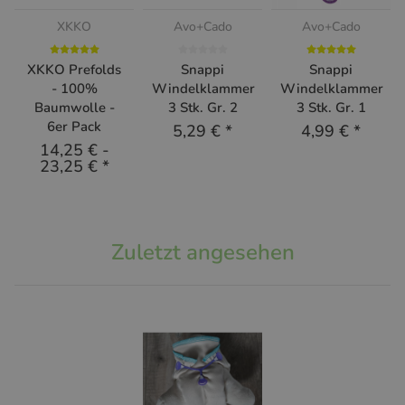
XKKO
Avo+Cado
Avo+Cado
XKKO Prefolds
Snappi
Snappi
- 100%
Windelklammer
Windelklammer
Baumwolle -
3 Stk. Gr. 2
3 Stk. Gr. 1
6er Pack
5,29 €
*
4,99 €
*
14,25 €
-
23,25 €
*
Zuletzt angesehen