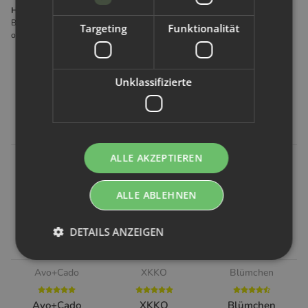
Hersteller gemäß GPSR
Blümchen Stoffwindel GmbH Pfarrzeile 7 2202 Großmugl Österreich
Targeting
Funktionalität
office@stoffwindelcompany.at
Unklassifizierte
Kunden kauften dazu folgende
Artikel:
ALLE AKZEPTIEREN
ALLE ABLEHNEN
DETAILS ANZEIGEN
Avo+Cado
XKKO
Blümchen
Avo+Cado
XKKO
Blümchen