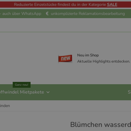
Reduzierte Einzelstücke findest du in der Kategorie
SALE
e - auch über WhatsApp
unkomplizierte Reklamationsbearbeitung
Neu im Shop
Aktuelle Highlights entdecken.
Ganz neu!
offwindel Mietpakete
S
binden
Blümchen wasserdi