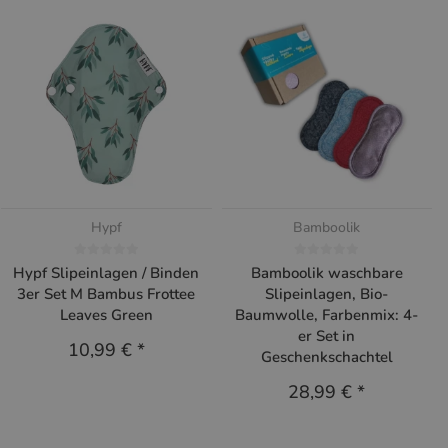
Hypf
Bamboolik
Hypf Slipeinlagen / Binden
Bamboolik waschbare
3er Set M Bambus Frottee
Slipeinlagen, Bio-
Leaves Green
Baumwolle, Farbenmix: 4-
er Set in
10,99 €
*
Geschenkschachtel
28,99 €
*