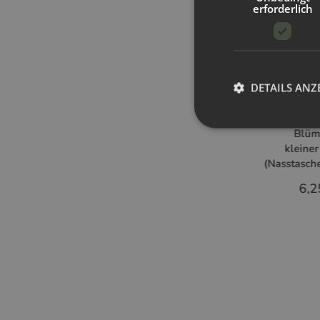
erforderlich
DETAILS ANZ
Blü
Blüm
kleine
(Nasstasch
6,2