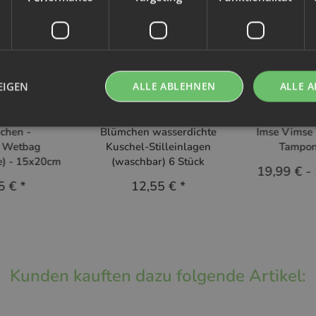
EIGEN
ALLE ABLEHNEN
ALLE A
mchen
Blümchen
Imse 
chen -
Blümchen wasserdichte
Imse Vimse
r Wetbag
Kuschel-Stilleinlagen
Tampon
e) - 15x20cm
(waschbar) 6 Stück
19,99 €
-
5 €
*
12,55 €
*
Kunden kauften dazu folgende Artikel: