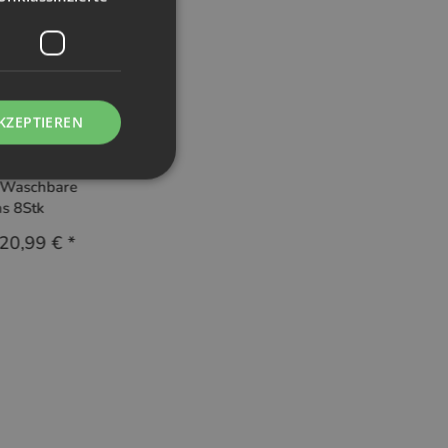
KZEPTIEREN
Vimse
 Waschbare
s 8Stk
20,99 €
*