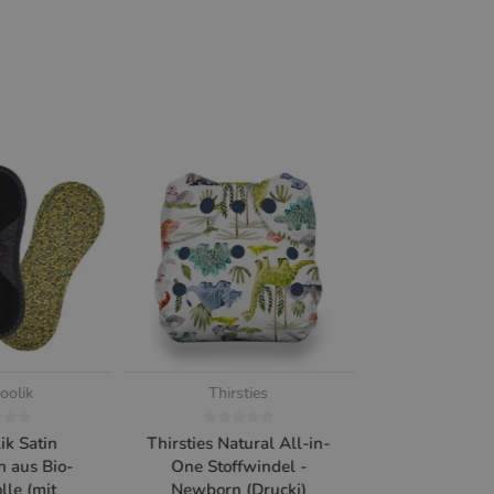
oolik
Thirsties
ik Satin
Thirsties Natural All-in-
n aus Bio-
One Stoffwindel -
le (mit
Newborn (Drucki)