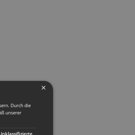
×
sern. Durch die
äß unserer
Unklassifizierte