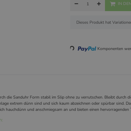
IN DE
x
Dieses Produkt hat Variatione
Loading...
Komponenten werd
h die Sanduhr Form stabil im Slip ohne zu verrutschen. Bleibt durch die 
inlage extrem dünn sind und sich kaum abzeichnen oder spürbar sind. Das 
n sich hauchdünn und anschmiegsam an und bieten einen hervorragenden 
n: