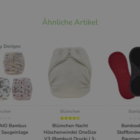
Ähnliche Artikel
mchen
Blümchen
Bamb
AIO Bambus
Blümchen Nacht
Bambool
 Saugeinlage
Höschenwindel OneSize
Stoffbinde
V3 (Bambus) Drucki | 3-
Baumwol