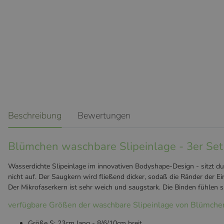
weitere Registerkarten anzeigen
Beschreibung
Bewertungen
Blümchen waschbare Slipeinlage - 3er Set
Wasserdichte Slipeinlage im innovativen Bodyshape-Design - sitzt durc
nicht auf. Der Saugkern wird fließend dicker, sodaß die Ränder der E
Der Mikrofaserkern ist sehr weich und saugstark. Die Binden fühle
verfügbare Größen der waschbare Slipeinlage von Blümche
Größe S: 23cm lang - 8/6/10cm breit