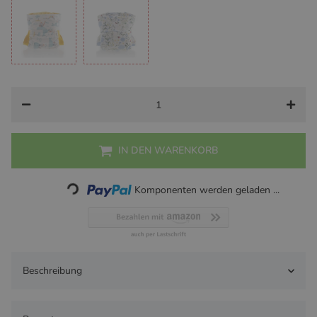
Yellow Dots
Sailor Stripes
Dance of the Bees
Magical Co
Marine
Ananda
IN DEN WARENKORB
Loading...
Komponenten werden geladen ...
Beschreibung