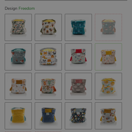
Design
Freedom
Love plants
Gardening green
Jellyfish
Cozy Mome
Mountains
Lovely Faces
Season Moods
Freedom
Bee my World
Our Tepee
Nuvolette
Orange Jui