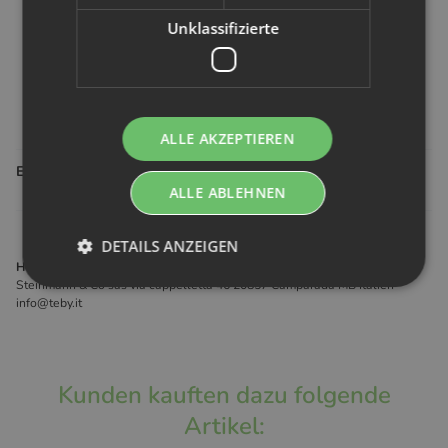
deutliche Abdrücke.
Unklassifizierte
Jelde Maie K
,
07.12.2021
Verifizierter Kauf
Gutschein
erhalten
ALLE AKZEPTIEREN
Einträge insgesamt: 2
ALLE ABLEHNEN
DETAILS ANZEIGEN
Hersteller gemäß GPSR
Steinmann & Co sas via cappelletta 46 20857 Camparada MB Italien
info@teby.it
Kunden kauften dazu folgende
Artikel: