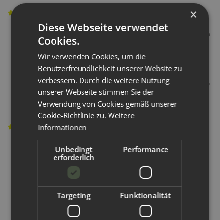
×
Sieht gemütlich aus
Diese Webseite verwendet
Ich habe mich mal kurz an ai3 getraut und sehe darin
Cookies.
auch viele Vorteile. Leider blieb sie bei meinen Jungs
Wir verwenden Cookies, um die
kein einziges Mal dicht. Schade!
Benutzerfreundlichkeit unserer Website zu
verbessern. Durch die weitere Nutzung
Julia K
,
30.04.2025
Verifizierter Kauf
Gutschein erhalten
unserer Webseite stimmen Sie der
Verwendung von Cookies gemäß unserer
Cookie-Richtlinie zu.
Weitere
Hält bei uns leider nicht dicht
Informationen
Habe diese Überhose ausprobieren wollen weil sie
Unbedingt
Performance
erforderlich
unglaublich schön aussieht und ich etwas gesucht
habe ,was an meiner gut genährten Tochter keine
Abdrücke hinterlässt. Die Überhose wirkt qualitativ
Targeting
Funktionalität
sehr hochwertig, allerdings ist sie bei uns jedes mal
etwas ausgelaufen und die Wanne hinterlässt