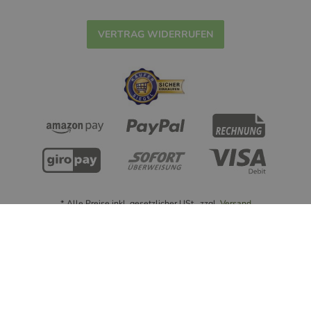
VERTRAG WIDERRUFEN
* Alle Preise inkl. gesetzlicher USt., zzgl.
Versand
© Handmade with ❤ nowastewrapping.de - 2022
Powered by
JTL-Shop