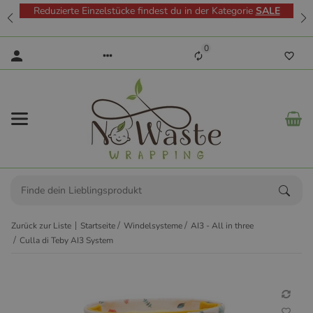
Reduzierte Einzelstücke findest du in der Kategorie
SALE
0
Zurück zur Liste
Startseite
Windelsysteme
AI3 - All in three
Culla di Teby AI3 System