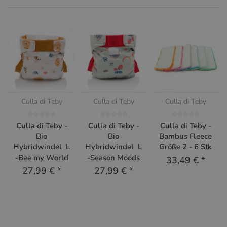
Culla di Teby
Culla di Teby
Culla di Teby
Culla di Teby -
Culla di Teby -
Culla di Teby -
Bio
Bio
Bambus Fleece
Hybridwindel L
Hybridwindel L
Größe 2 - 6 Stk
-Bee my World
-Season Moods
33,49 €
*
27,99 €
*
27,99 €
*