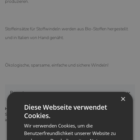
produzieren.
Stoffeinsätze für Stoffwindeln werden aus Bio-Stoffen hergestellt
und in Italien von Hand genäht.
Ökologische, sparsame, einfache und sichere Windeln!
Bewertungen
×
Diese Webseite verwendet
Hersteller gemäß GPSR
Cookies.
Steinmann & Co sas via cappelletta 46 20857 Camparada MB Italien
info@teby.it
Wir verwenden Cookies, um die
Benutzerfreundlichkeit unserer Website zu