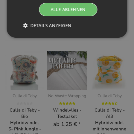
ALLE ABLEHNEN
DETAILS ANZEIGEN
Ähnliche Artikel
Culla di Teby
No Waste Wrapping
Culla di Teby
Culla di Teby -
Windelvlies -
Culla di Teby -
Bio
Testpaket
AI3
Hybridwindel
Hybridwindel
ab
1,25 €
*
S- Pink Jungle -
mit Innenwanne