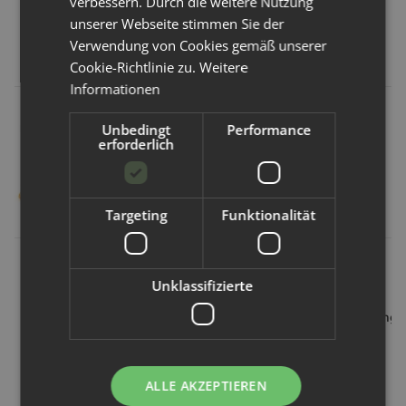
verbessern. Durch die weitere Nutzung
Kunden kauften dazu folgende
unserer Webseite stimmen Sie der
Verwendung von Cookies gemäß unserer
Artikel:
Cookie-Richtlinie zu.
Weitere
Informationen
Unbedingt
Performance
erforderlich
Targeting
Funktionalität
Culla di Teby
Culla di Teby
Avo+Cado
Unklassifizierte
Culla di Teby -
Culla di Teby -
Avo+Cado
Bambus Fleece
Innenwanne
Bodyverlängerung
Größe 2 - 6 Stk
3er Set Größe 2
- 3 Stk
33,49 €
*
31,49 €
*
7,49 €
*
ALLE AKZEPTIEREN