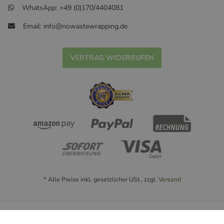
WhatsApp: +49 (0)170/4404081
Email: info@nowastewrapping.de
VERTRAG WIDERRUFEN
* Alle Preise inkl. gesetzlicher USt., zzgl.
Versand
© Handmade with ❤ nowastewrapping.de - 2022
Powered by
JTL-Shop