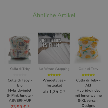
Ähnliche Artikel
Culla di Teby
No Waste Wrapping
Culla di Teby
Culla di Teby -
Windelvlies -
Culla di Teby -
Bio
Testpaket
AI3
Hybridwindel
Hybridwindel
ab
1,25 €
*
S- Pink Jungle -
mit Innenwanne
ABVERKAUF
S-XL versch.
Designs
23,99 €
*