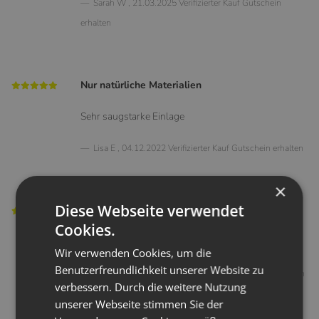
Sarah W
,
21.03.2025
Verifizierter Kauf
Gutschein
erhalten
Nur natürliche Materialien
Sehr saugstarke Einlage
Lisa E
,
04.12.2022
Verifizierter Kauf
Gutschein erhalten
×
Diese Webseite verwendet
Tolles Produkt
Cookies.
Saugstark und pflegeleicht
Wir verwenden Cookies, um die
Benutzerfreundlichkeit unserer Website zu
Herr K
,
01.08.2022
Verifizierter Kauf
Gutschein erhalten
verbessern. Durch die weitere Nutzung
unserer Webseite stimmen Sie der