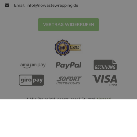
Email: info@nowastewrapping.de
VERTRAG WIDERRUFEN
* Alle Preise inkl. gesetzlicher USt., zzgl.
Versand
© Handmade with ❤ nowastewrapping.de - 2022
Powered by
JTL-Shop