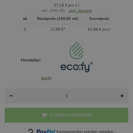
57,16 € pro 1 l
inkl. 19% USt. ,
zzgl. Versand
ab
Stückpreis (250,00 ml)
Grundpreis
2
12,99 €
*
51,96 € pro l
Hersteller:
eco:fy
IN DEN WARENKORB
Loading...
Komponenten werden geladen ...