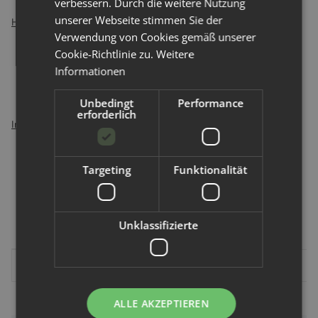
verbessern. Durch die weitere Nutzung
unserer Webseite stimmen Sie der
Hinweise:
Verwendung von Cookies gemäß unserer
Cookie-Richtlinie zu.
Weitere
Nicht unter 0°C lagern
Informationen
Hergestellt in Deutschland
aus Muelesingfreier Wolle
Unbedingt
Performance
erforderlich
Inhaltsstoffe
Nichtionische Tenside
Targeting
Funktionalität
Lanolin (pestizidreduziert)
Wasser
Unklassifizierte
Inhalt:
Produkteigenschaft
Wert
250,00 ml
ALLE AKZEPTIEREN