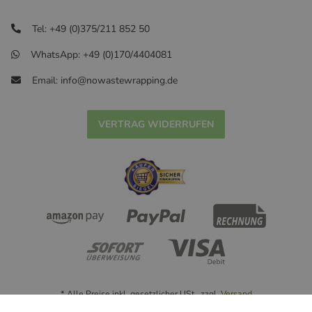
Tel: +49 (0)375/211 852 50
WhatsApp: +49 (0)170/4404081
Email: info@nowastewrapping.de
VERTRAG WIDERRUFEN
* Alle Preise inkl. gesetzlicher USt., zzgl.
Versand