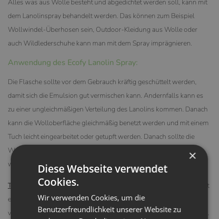
Alles was aus Wolle besteht und abgedichtet werden soll, kann mit
dem Lanolinspray behandelt werden. Das können zum Beispiel
Wollwindel-Überhosen sein, Outdoor-Kleidung aus Wolle oder
auch Wildlederschuhe kann man mit dem Spray imprägnieren.
Anwendung des Ecofy Lanolin Spray:
Die Flasche sollte vor dem Gebrauch kräftig geschüttelt werden,
damit sich die Emulsion gut vermischen kann. Andernfalls kann es
zu einer ungleichmäßigen Verteilung des Lanolins kommen. Danach
kann die Wolloberfläche gleichmäßig benetzt werden und mit einem
Tuch leicht eingearbeitet oder getupft werden. Danach sollte die
Wolle vollständig durchtrocknen, bevor diese wieder verwendet
×
wird.
Diese Webseite verwendet
Cookies.
Tipp
: Sollten leichte Flocken entstehen, dann sollte die Flasche leicht
Wir verwenden Cookies, um die
erwärmt werden (auf der Heizung) damit sich das Lanolin wieder
Benutzerfreundlichkeit unserer Website zu
vollständig auflösen kann. Danach wieder wie gewohnt verwenden.