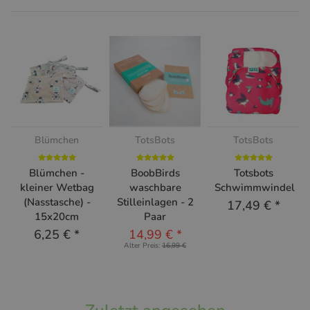
Blümchen
TotsBots
TotsBots
Blümchen -
BoobBirds
Totsbots
kleiner Wetbag
waschbare
Schwimmwindel
(Nasstasche) -
Stilleinlagen - 2
17,49 €
*
15x20cm
Paar
6,25 €
*
14,99 €
*
Alter Preis:
16,99 €