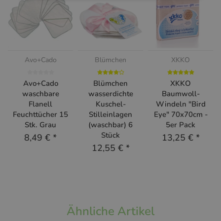
Avo+Cado
Blümchen
XKKO
Avo+Cado
Blümchen
XKKO
waschbare
wasserdichte
Baumwoll-
Flanell
Kuschel-
Windeln "Bird
Feuchttücher 15
Stilleinlagen
Eye" 70x70cm -
Stk. Grau
(waschbar) 6
5er Pack
Stück
8,49 €
*
13,25 €
*
12,55 €
*
Ähnliche Artikel