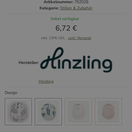
Artikelnummer:
752026
Kategorie:
Stillen & Zubehör
Sofort verfügbar
6,72 €
inkl. 19% USt. ,
zzgl. Versand
Hersteller:
Hinzling
Design
Green Fern
Cesar
Vanilla Sprinkles
Daisy Blus