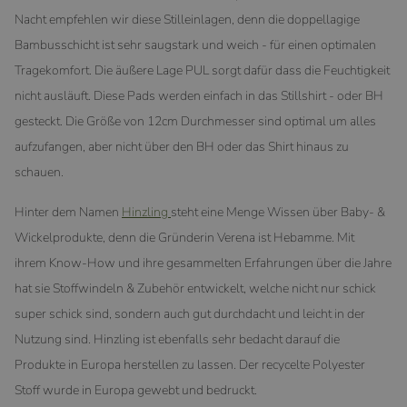
Nacht empfehlen wir diese Stilleinlagen, denn die doppellagige
Bambusschicht ist sehr saugstark und weich - für einen optimalen
Tragekomfort. Die äußere Lage PUL sorgt dafür dass die Feuchtigkeit
nicht ausläuft. Diese Pads werden einfach in das Stillshirt - oder BH
gesteckt. Die Größe von 12cm Durchmesser sind optimal um alles
aufzufangen, aber nicht über den BH oder das Shirt hinaus zu
schauen.
Hinter dem Namen
Hinzling
steht eine Menge Wissen über Baby- &
Wickelprodukte, denn die Gründerin Verena ist Hebamme. Mit
ihrem Know-How und ihre gesammelten Erfahrungen über die Jahre
hat sie Stoffwindeln & Zubehör entwickelt, welche nicht nur schick
super schick sind, sondern auch gut durchdacht und leicht in der
Nutzung sind. Hinzling ist ebenfalls sehr bedacht darauf die
Produkte in Europa herstellen zu lassen. Der recycelte Polyester
Stoff wurde in Europa gewebt und bedruckt.