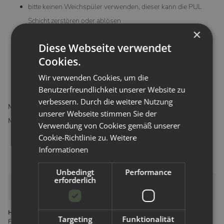
bitte keinen Weichspüler verwenden, dieser kann die PUL
Schicht zerstören oder ablösen
×
Lufttrocknung bevorzugt verwenden, Trocknen im Trockner
Diese Webseite verwendet
höchstens auf Schonstufe
Cookies.
nicht bügeln!
Wir verwenden Cookies, um die
Benutzerfreundlichkeit unserer Website zu
verbessern. Durch die weitere Nutzung
Material
: 100% recyceltes Polyester mit einer Membran aus PUL
unserer Webseite stimmen Sie der
Maße
: 18 x 25 cm
Verwendung von Cookies gemäß unserer
Cookie-Richtlinie zu.
Weitere
Informationen
Unbedingt
Performance
erforderlich
Bewertungen
Hersteller gemäß GPSR
Targeting
Funktionalität
Forx GmbH Gewerbering 14 8112 Wilkau-Haßlau Deutschland