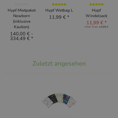
Hypf Mietpaket
Hypf Wetbag L
Hypf
Newborn
Windelsack
11,99 €
*
(inklusive
11,99 €
*
Kaution)
Alter Preis:
14,99 €
140,00 €
-
334,49 €
*
Zuletzt angesehen