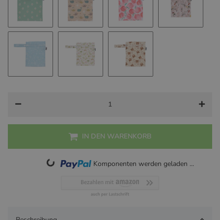
Daisy Flower
Crabs & Wales
Peach
Soft Botani
Nordic Garden
Tiny T-Rex
Forest Bear
IN DEN WARENKORB
Loading...
Komponenten werden geladen ...
Beschreibung