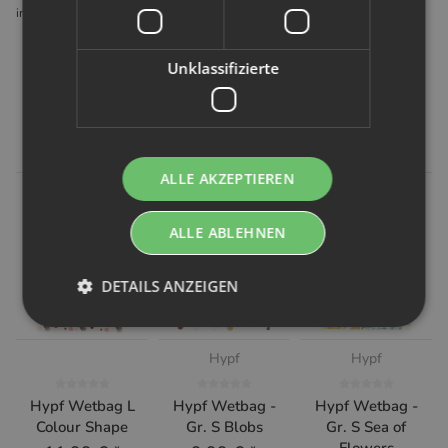
info@hypf.de
Unklassifizierte
Kunden kauften dazu folgende
Artikel:
ALLE AKZEPTIEREN
ALLE ABLEHNEN
DETAILS ANZEIGEN
Hypf
Hypf
Hypf Wetbag L
Hypf Wetbag -
Hypf Wetbag -
Colour Shape
Gr. S Blobs
Gr. S Sea of
Flowers