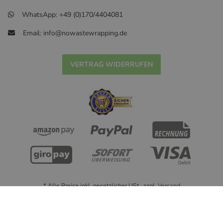
WhatsApp: +49 (0)170/4404081
Email: info@nowastewrapping.de
VERTRAG WIDERRUFEN
* Alle Preise inkl. gesetzlicher USt., zzgl.
Versand
© Handmade with ❤ nowastewrapping.de - 2022