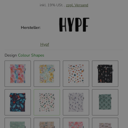
inkl. 19% USt. ,
zzgl. Versand
Hersteller:
Hypf
Design
Colour Shapes
Jellyfish
Sea of Flowers
Blobs
Mushroom
Flower Magic
Colour Shapes
Gulls
Leaves Gr