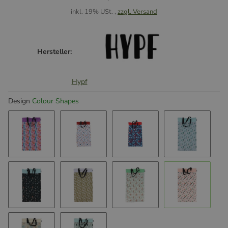
inkl. 19% USt. ,
zzgl. Versand
Hersteller:
Hypf
Design
Colour Shapes
Jellyfish
Blobs
Flower Magic
Abstract
Mushrooms
Leaves
Foxes
Colour Sha