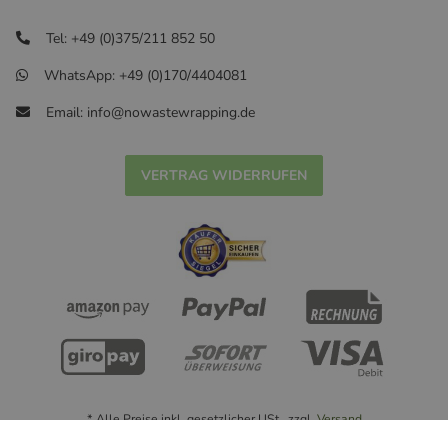
Tel: +49 (0)375/211 852 50
WhatsApp: +49 (0)170/4404081
Email: info@nowastewrapping.de
VERTRAG WIDERRUFEN
* Alle Preise inkl. gesetzlicher USt., zzgl.
Versand