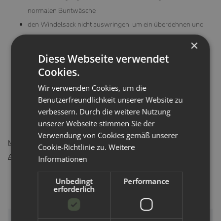
normalen Buntwäsche
den Windelsack nicht auswringen, um ein überdehnen und
reißen der PUL-Schicht zu verhindern
×
Drehzahl: 800-1000 Umdrehungen
Diese Webseite verwendet
bitte keinen Weichspüler verwenden, dieser kann die PUL
Cookies.
Schicht zerstören oder ablösen
Wir verwenden Cookies, um die
Lufttrocknung bevorzugt verwenden, Trocknen im Trockner
Benutzerfreundlichkeit unserer Website zu
höchstens auf Schonstufe
verbessern. Durch die weitere Nutzung
nicht bügeln!
unserer Webseite stimmen Sie der
Verwendung von Cookies gemäß unserer
Material:
100% recyceltes Polyester mit einer Membran aus PUL
Cookie-Richtlinie zu.
Weitere
Abmaße:
40x70cm
Informationen
Unbedingt
Performance
erforderlich