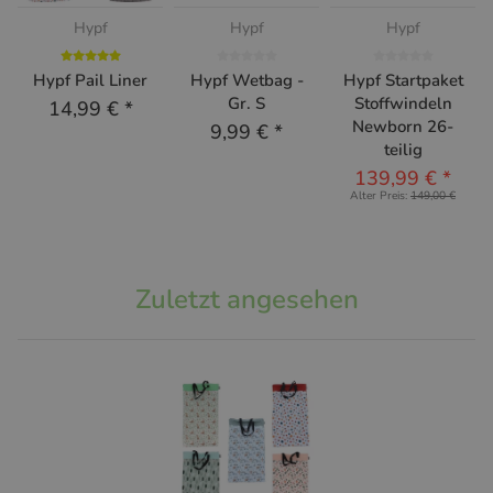
Hypf
Hypf
Hypf
Hypf Pail Liner
Hypf Wetbag -
Hypf Startpaket
Gr. S
Stoffwindeln
14,99 €
*
Newborn 26-
9,99 €
*
teilig
139,99 €
*
Alter Preis:
149,00 €
Zuletzt angesehen