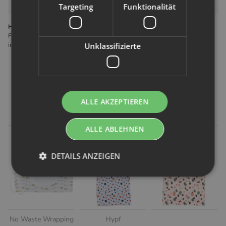
Bewertungen
Targeting
Funktionalität
Hersteller gemäß GPSR
Forx GmbH Gewerbering 14 8112 Wilkau-Haßlau Deutschland
info@hypf.de
Unklassifizierte
Kunden kauften dazu folgende
ALLE AKZEPTIEREN
Artikel:
ALLE ABLEHNEN
DETAILS ANZEIGEN
No Waste Wrapping
Hypf