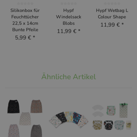
Silikonbox für
Hypf
Hypf Wetbag L
Feuchttücher
Windelsack
Colour Shape
22,5 x 14cm
Blobs
11,99 €
*
Bunte Pfeile
11,99 €
*
5,99 €
*
Ähnliche Artikel