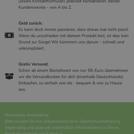
unsere Kontaktformulars jederzeit kontaktieren. Bester
Kundenservice - von A bis Z.
Geld zurück:
Es kann doch immer passieren, dass etwas mal nicht passt.
Wenn du unzufrieden mit deinem Produkt bist, ist dies kein
Grund zur Sorge! Wir kümmern uns darum - schnell und
unkompliziert.
Gratis Versand:
Schon ab einem Bestellwert von nur 59,-Euro übernehmen
wir die Versandkosten für dich (innerhalb Deutschlands).
Einkaufen, so einfach wie nie - bequem & von zu Hause
aus.
Newsletter Anmeldung
Bitte senden Sie mir entsprechend Ihrer
Datenschutzerklärung
regelmäßig und jederzeit widerruflich Informationen zu Ihrem
Produktsortiment per E-Mail zu.