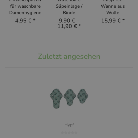
für waschbare
Slipeinlage /
Wanne aus
Damenhygiene
Binde
Wolle
4,95 €
*
9,90 €
-
15,99 €
*
11,90 €
*
Zuletzt angesehen
Hypf