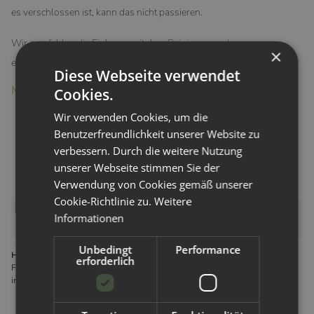
es verschlossen ist, kann das nicht passieren.
Wir empfehlen die Einlagen mit dem
Reinigungspulver
×
einzuweichen und anschließend in die 60° Wäsche dazuzugeben.
Diese Webseite verwendet
Material:
Cookies.
Wir verwenden Cookies, um die
Außenschicht: PUL (wasserdicht)
Benutzerfreundlichkeit unserer Website zu
Saugkern: 2 Lagen Mikrofaser
verbessern. Durch die weitere Nutzung
Innere Schicht am Körper: Bambuskohle
unserer Webseite stimmen Sie der
Verwendung von Cookies gemäß unserer
Cookie-Richtlinie zu.
Weitere
Informationen
Bewertungen
Unbedingt
Performance
Hersteller gemäß GPSR
erforderlich
Forx GmbH Gewerbering 14 8112 Wilkau-Haßlau Deutschland
info@hypf.de