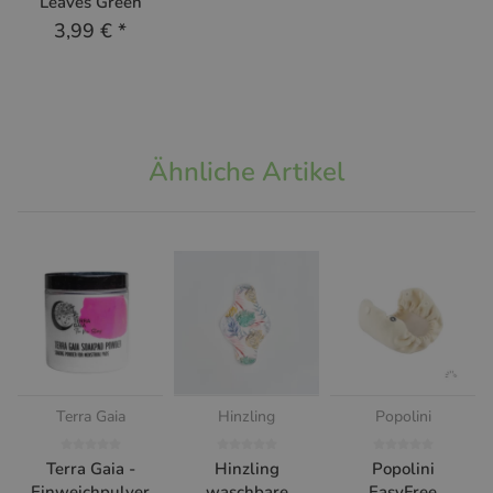
Leaves Green
3,99 €
*
Ähnliche Artikel
Terra Gaia
Hinzling
Popolini
Terra Gaia -
Hinzling
Popolini
Einweichpulver
waschbare
EasyFree