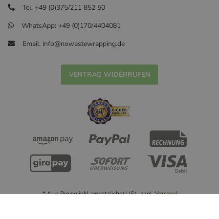
Tel: +49 (0)375/211 852 50
WhatsApp: +49 (0)170/4404081
Email: info@nowastewrapping.de
VERTRAG WIDERRUFEN
* Alle Preise inkl. gesetzlicher USt., zzgl.
Versand