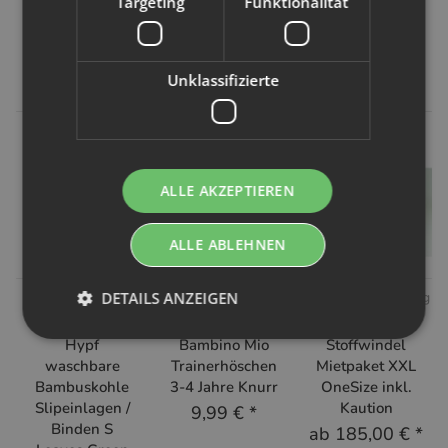
Targeting
Funktionalität
Kunden kauften dazu folgende
Artikel:
Unklassifizierte
ALLE AKZEPTIEREN
ALLE ABLEHNEN
DETAILS ANZEIGEN
Hypf
Bambino Mio
No Waste Wrapping
Hypf
Bambino Mio
Stoffwindel
waschbare
Trainerhöschen
Mietpaket XXL
Bambuskohle
3-4 Jahre Knurr
OneSize inkl.
Slipeinlagen /
Kaution
9,99 €
*
Binden S
ab
185,00 €
*