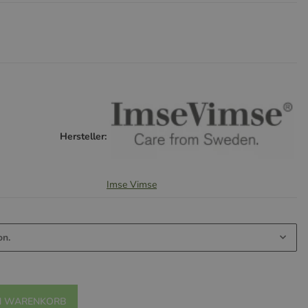
Hersteller:
Imse Vimse
on.
N WARENKORB