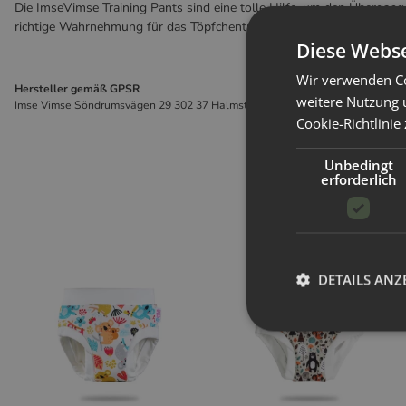
Die ImseVimse Training Pants sind eine tolle Hilfe, um den Übergang 
richtige Wahrnehmung für das Töpfchentraining zu entwickeln.
Diese Webse
Wir verwenden Co
Hersteller gemäß GPSR
weitere Nutzung 
Imse Vimse Söndrumsvägen 29 302 37 Halmstad Schweden shop@imsecare.
Cookie-Richtlinie
Unbedingt
erforderlich
DETAILS ANZ