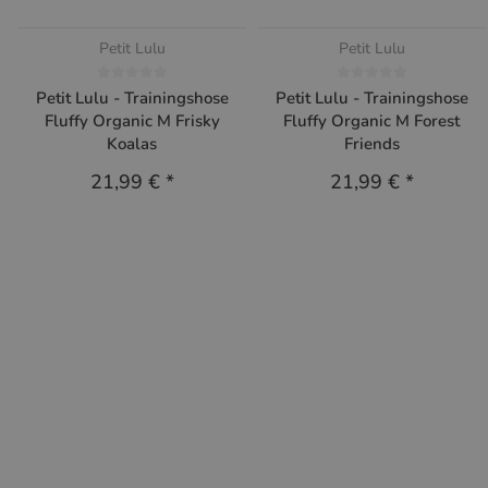
Petit Lulu
Petit Lulu
Petit Lulu - Trainingshose
Petit Lulu - Trainingshose
Fluffy Organic M Frisky
Fluffy Organic M Forest
Koalas
Friends
21,99 €
*
21,99 €
*