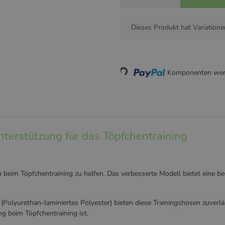
x
Dieses Produkt hat Variatione
Loading...
Komponenten werd
nterstützung für das Töpfchentraining
n beim Töpfchentraining zu helfen. Das verbesserte Modell bietet eine
olyurethan-laminiertes Polyester) bieten diese Trainingshosen zuverläss
g beim Töpfchentraining ist.