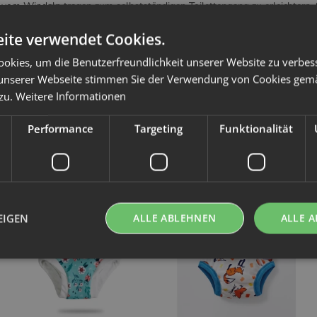
vom Windeln tragen zum selbstständigen Toilettengang zu erleichtern. S
ite verwendet Cookies.
okies, um die Benutzerfreundlichkeit unserer Website zu verbes
unserer Webseite stimmen Sie der Verwendung von Cookies gem
com
 zu.
Weitere Informationen
Performance
Targeting
Funktionalität
Kunden kauften dazu folgende Artikel:
EIGEN
ALLE ABLEHNEN
ALLE A