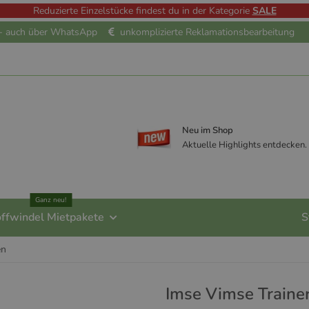
Reduzierte Einzelstücke findest du in der Kategorie
SALE
e - auch über WhatsApp
unkomplizierte Reklamationsbearbeitung
Neu im Shop
Aktuelle Highlights entdecken.
Ganz neu!
offwindel Mietpakete
S
en
Imse Vimse Traine