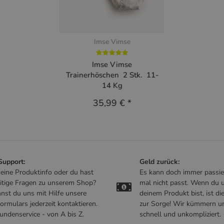
Imse Vimse
Imse Vimse
Trainerhöschen 2 Stk. 11-
14 Kg
35,99 €
*
 Support:
Geld zurück:
t eine Produktinfo oder du hast
Es kann doch immer passie
itige Fragen zu unserem Shop?
mal nicht passt. Wenn du u
nst du uns mit Hilfe unsere
deinem Produkt bist, ist di
ormulars jederzeit kontaktieren.
zur Sorge! Wir kümmern u
undenservice - von A bis Z.
schnell und unkompliziert.