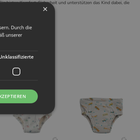
ie bieten Komfort, Sicherheit und unterstützen das Kind dabei, die
×
sern. Durch die
äß unserer
Unklassifizierte
KZEPTIEREN