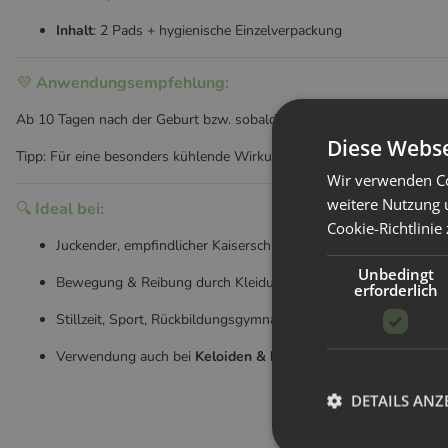
Inhalt
: 2 Pads + hygienische Einzelverpackung
💜
Anwendungsempfehlung:
Ab 10 Tagen nach der Geburt bzw. sobald die Wunde geschlossen ist (
Diese Webse
Tipp: Für eine besonders kühlende Wirkung vor Gebrauch im Kühlsc
Wir verwenden Co
weitere Nutzung 
🔍
Ideal bei:
Cookie-Richtlinie
Juckender, empfindlicher Kaiserschnittnarbe
Unbedingt
Bewegung & Reibung durch Kleidung
erforderlich
Stillzeit, Sport, Rückbildungsgymnastik
Verwendung auch bei
Keloiden & hypertrophen Narben
DETAILS ANZ