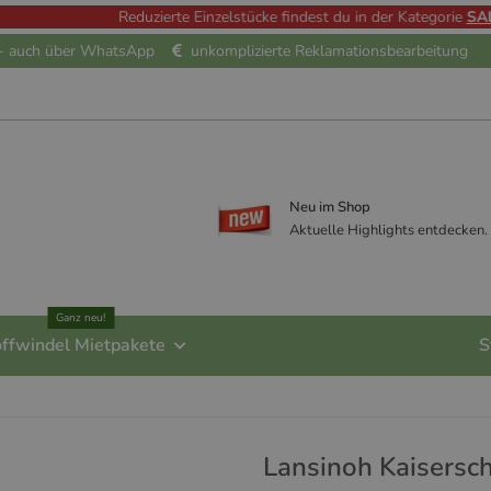
Reduzierte Einzelstücke findest du in der Kategorie
SALE
e - auch über WhatsApp
unkomplizierte Reklamationsbearbeitung
Neu im Shop
Aktuelle Highlights entdecken.
Ganz neu!
offwindel Mietpakete
S
Lansinoh Kaisersc