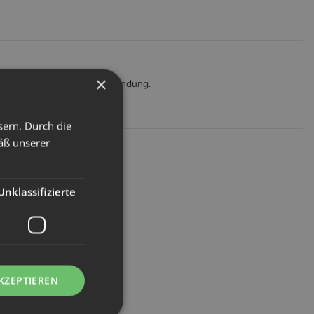
×
ealerweise mit 1 Pad je Anwendung.
sern. Durch die
äß unserer
Unklassifizierte
KZEPTIEREN