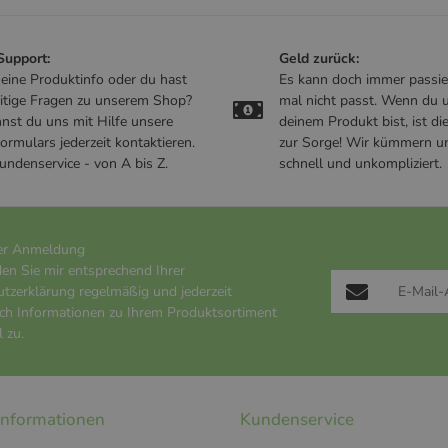
 Support:
Geld zurück:
t eine Produktinfo oder du hast
Es kann doch immer passie
itige Fragen zu unserem Shop?
mal nicht passt. Wenn du u
nst du uns mit Hilfe unsere
deinem Produkt bist, ist di
ormulars jederzeit kontaktieren.
zur Sorge! Wir kümmern u
undenservice - von A bis Z.
schnell und unkompliziert.
er Anmeldung
den Sie mir entsprechend Ihrer
utzerklärung
regelmäßig und jederzeit
ich Informationen zu Ihrem Produktsortiment
 zu.
 Informationen
Kundenservice