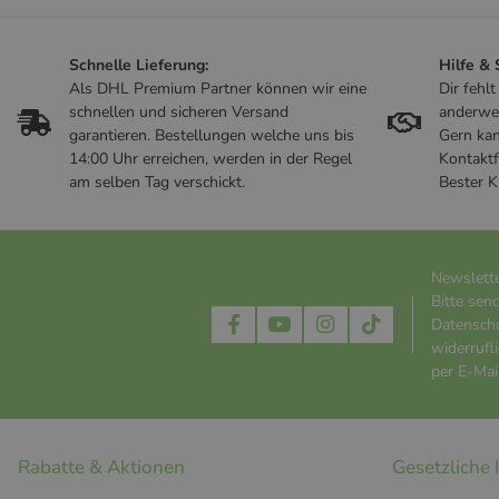
Schnelle Lieferung:
Hilfe &
Als DHL Premium Partner können wir eine
Dir fehl
schnellen und sicheren Versand
anderwe
garantieren. Bestellungen welche uns bis
Gern kan
14:00 Uhr erreichen, werden in der Regel
Kontaktf
am selben Tag verschickt.
Bester K
Newslett
Bitte sen
Datensch
widerrufl
per E-Mail
Rabatte & Aktionen
Gesetzliche