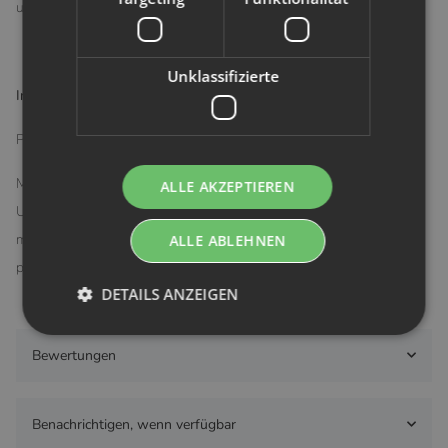
und außerhalb der Reichweite von Kindern auf.
Unklassifizierte
Inhaltsstoffe:
Pflanzliches Glycerin, Polymer, Wasser
Mit den Soothies® Kühlenden Gel-Pads erhältst Du die perfekte
ALLE AKZEPTIEREN
Unterstützung, um die Herausforderungen der Stillzeit leichter zu
meistern und Deine Brustwarzen optimal zu schützen und zu
ALLE ABLEHNEN
pflegen.
DETAILS ANZEIGEN
Bewertungen
Benachrichtigen, wenn verfügbar