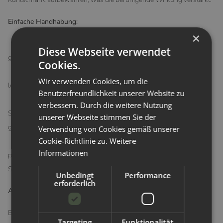
Einfache Handhabung:
×
Hände waschen: Vor der Anwendung solltest Du Deine Hände
Diese Webseite verwendet
gründlich waschen.
Cookies.
Gel-Pad anbringen: Das Gel-Pad auf die trockene Brustwarze
Wir verwenden Cookies, um die
legen und sanft andrücken.
Benutzerfreundlichkeit unserer Website zu
Vor dem Stillen entfernen: Entferne das Pad vor der nächsten
verbessern. Durch die weitere Nutzung
Stillmahlzeit, prüfe die Brustwarze auf Rückstände und reinige sie
unserer Webseite stimmen Sie der
gegebenenfalls.
Verwendung von Cookies gemäß unserer
Cookie-Richtlinie zu.
Weitere
Länger wiederverwendbar: Bewahre das Gel-Pad in der
Informationen
praktischen Aufbewahrungsschale auf und verwende es bis zu 72
Stunden lang.
Unbedingt
Performance
erforderlich
Aufbewahrung:
Bewahre die Soothies® Gel-Pads an einem kühlen, trockenen Ort
Targeting
Funktionalität