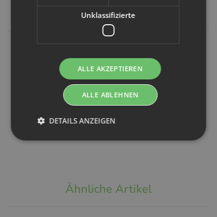
Unklassifizierte
Popolini
Popolini
Popolini
Popolini
Popolini
Popolini
ALLE AKZEPTIEREN
EasyFree AI3 M
EasyFree
EasyFree AI3 M
(5-10kg)
Booster Einlage
(5-10kg) Beige
Vintage Blue
- 2 Stk M
Leaves (Jersey)
ALLE ABLEHNEN
Dandelion
10,49 €
*
31,99 €
*
(Jersey)
DETAILS ANZEIGEN
31,99 €
*
Ähnliche Artikel