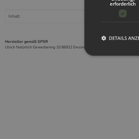
erforderlich
Produkteigenschaft
Wert
Inhalt:
DETAILS ANZ
Hersteller gemäß GPSR
Ulrich Natürlich Gewerbering 10 86922 Eresing Deutschland info@ulrich-natu