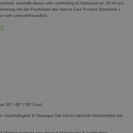
zentrat, weshalb dieses sehr nachhaltig im Gebrauch ist. 30 ml pro
mung mit der Positivliste des Nature Care Product Standards (
her sehr umweltfreundlich.
kt
ei 30° / 60° / 95° Grad.
: Nachhaltigkeit & Ökologie! Das Ulrich natürlich Waschmittel mit
.
Seifenkrautextrakt eine absolut ökologische & nachhaltige