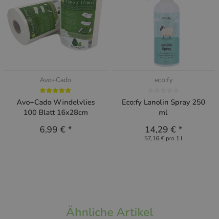
Avo+Cado
eco:fy
Avo+Cado Windelvlies
Eco:fy Lanolin Spray 250
100 Blatt 16x28cm
ml
6,99 €
*
14,29 €
*
57,16 € pro 1 l
Ähnliche Artikel