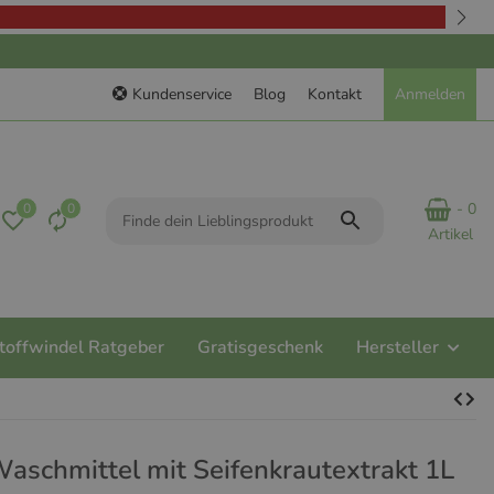
Kundenservice
Blog
Kontakt
Anmelden
- 0
0
0
Artikel
toffwindel Ratgeber
Gratisgeschenk
Hersteller
 Waschmittel mit Seifenkrautextrakt 1L