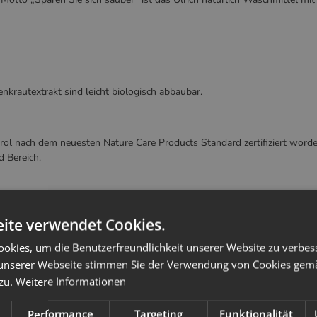
nkrautextrakt sind leicht biologisch abbaubar.
rol nach dem neuesten Nature Care Products Standard zertifiziert worden.
 Bereich.
m Öffnen der Flasche innerhalb von 6 Monaten aufbrauchen.
ite verwendet Cookies.
okies, um die Benutzerfreundlichkeit unserer Website zu verbes
unserer Webseite stimmen Sie der Verwendung von Cookies gem
2004
 zu.
Weitere Informationen
krautextrakt, Benzylalkohol
Performance
Targeting
Funktionalität