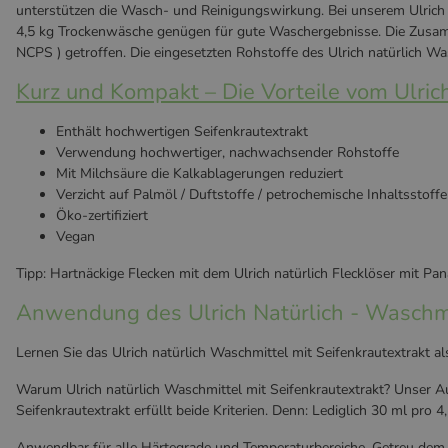
unterstützen die Wasch- und Reinigungswirkung. Bei unserem Ulrich n
4,5 kg Trockenwäsche genügen für gute Waschergebnisse. Die Zusam
NCPS ) getroffen. Die eingesetzten Rohstoffe des Ulrich natürlich Wa
Kurz und Kompakt – Die Vorteile vom Ulrich
Enthält hochwertigen Seifenkrautextrakt
Verwendung hochwertiger, nachwachsender Rohstoffe
Mit Milchsäure die Kalkablagerungen reduziert
Verzicht auf Palmöl / Duftstoffe / petrochemische Inhaltsstoffe
Öko-zertifiziert
Vegan
Tipp: Hartnäckige Flecken mit dem Ulrich natürlich Flecklöser mit Pa
Anwendung des Ulrich Natürlich - Waschmi
Lernen Sie das Ulrich natürlich Waschmittel mit Seifenkrautextrakt als
Warum Ulrich natürlich Waschmittel mit Seifenkrautextrakt? Unser Au
Seifenkrautextrakt erfüllt beide Kriterien. Denn: Lediglich 30 ml pr
Anwendbar für alle Härtegrade und Temperaturbereiche. Getreu dem Mo