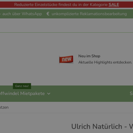
Reduzierte Einzelstücke findest du in der Kategorie
SALE
e - auch über WhatsApp
unkomplizierte Reklamationsbearbeitung
Neu im Shop
Aktuelle Highlights entdecken.
Ganz neu!
offwindel Mietpakete
S
tzen
Ulrich Natürlich -