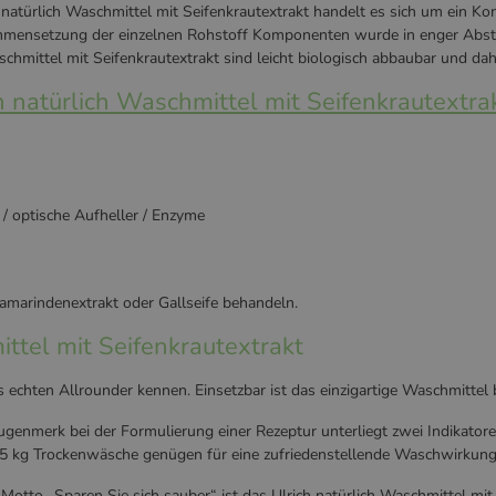
atürlich Waschmittel mit Seifenkrautextrakt handelt es sich um ein Kon
mensetzung der einzelnen Rohstoff Komponenten wurde in enger Abstim
schmittel mit Seifenkrautextrakt sind leicht biologisch abbaubar und da
 natürlich Waschmittel mit Seifenkrautextra
 / optische Aufheller / Enzyme
namarindenextrakt oder Gallseife behandeln.
ttel mit Seifenkrautextrakt
 echten Allrounder kennen. Einsetzbar ist das einzigartige Waschmittel b
genmerk bei der Formulierung einer Rezeptur unterliegt zwei Indikatoren
o 4,5 kg Trockenwäsche genügen für eine zufriedenstellende Waschwirkung
tto „Sparen Sie sich sauber“ ist das Ulrich natürlich Waschmittel mit 