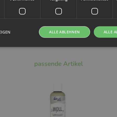
1,00 l
EIGEN
ALLE ABLEHNEN
ALLE A
erlich.de
passende Artikel