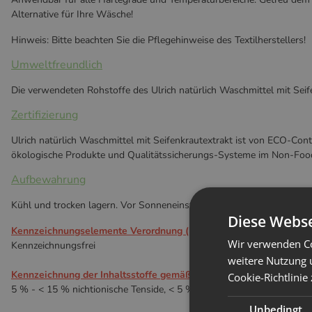
Alternative für Ihre Wäsche!
Hinweis: Bitte beachten Sie die Pflegehinweise des Textilherstellers!
Umweltfreundlich
Die verwendeten Rohstoffe des Ulrich natürlich Waschmittel mit Seife
Zertifizierung
Ulrich natürlich Waschmittel mit Seifenkrautextrakt ist von ECO-Cont
ökologische Produkte und Qualitätssicherungs-Systeme im Non-Food
Aufbewahrung
Kühl und trocken lagern. Vor Sonneneinstrahlung schützen. Nach de
Diese Webse
Kennzeichnungselemente Verordnung ( EG ) Nr. 1272/2008
Wir verwenden Co
Kennzeichnungsfrei
weitere Nutzung 
Kennzeichnung der Inhaltsstoffe gemäß Verordnung (EG) Nr. 648/
Cookie-Richtlinie
5 % - < 15 % nichtionische Tenside, < 5 % anionische Tenside, Seifen
Unbedingt