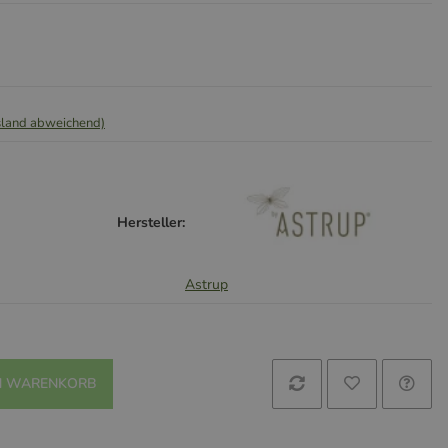
sland abweichend)
Hersteller:
Astrup
N WARENKORB