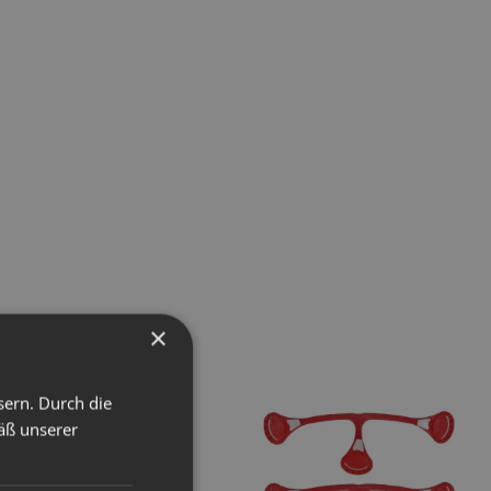
×
sern. Durch die
äß unserer