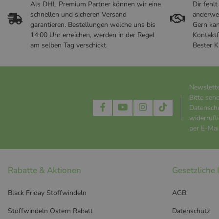
Als DHL Premium Partner können wir eine
Dir fehl
schnellen und sicheren Versand
anderwe
garantieren. Bestellungen welche uns bis
Gern kan
14:00 Uhr erreichen, werden in der Regel
Kontaktf
am selben Tag verschickt.
Bester K
Newslett
Bitte sen
Datensch
widerrufl
per E-Mail
Rabatte & Aktionen
Gesetzliche
Black Friday Stoffwindeln
AGB
Stoffwindeln Ostern Rabatt
Datenschutz