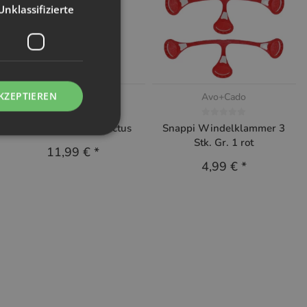
Unklassifizierte
KZEPTIEREN
Hypf
Avo+Cado
Hypf Windelsack Cactus
Snappi Windelklammer 3
Stk. Gr. 1 rot
11,99 €
*
4,99 €
*