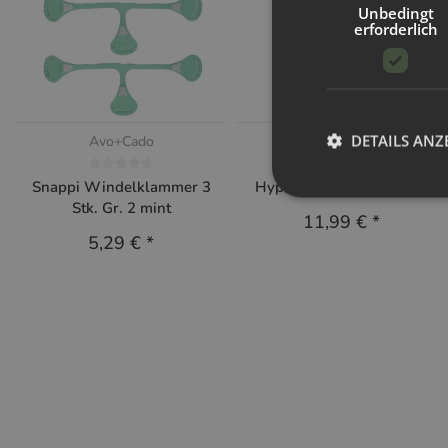
Unbedingt
erforderlich
DETAILS ANZ
Avo+Cado
Hypf
Snappi Windelklammer 3
Hypf Windelsack Leaves
Stk. Gr. 2 mint
11,99 €
*
5,29 €
*