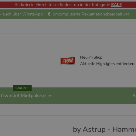
Reduzierte Einzelstücke findest du in der Kategorie
SALE
e - auch über WhatsApp
unkomplizierte Reklamationsbearbeitung
Neu im Shop
Aktuelle Highlights entdecken.
Ganz neu!
offwindel Mietpakete
S
by Astrup - Hamme