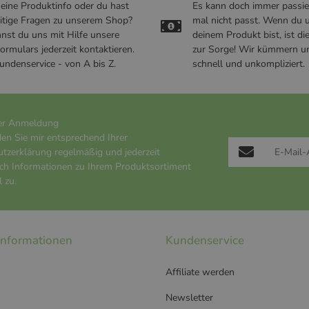
t eine Produktinfo oder du hast
Es kann doch immer passie
itige Fragen zu unserem Shop?
mal nicht passt. Wenn du u
nst du uns mit Hilfe unsere
deinem Produkt bist, ist di
ormulars jederzeit kontaktieren.
zur Sorge! Wir kümmern u
undenservice - von A bis Z.
schnell und unkompliziert.
er Anmeldung
den Sie mir entsprechend Ihrer
utzerklärung
regelmäßig und jederzeit
ich Informationen zu Ihrem Produktsortiment
 zu.
 Informationen
Kundenservice
Affiliate werden
Newsletter