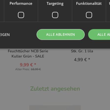
Performance
Targeting
Funktionalität
EIGEN
ALLE ABLEHNEN
ALLE A
No Waste Wrapping
Avo+Cado
NoWaste 10x Bio
Snappi Windelklammer 3
Feuchttücher NCB Serie
Stk. Gr. 1 lila
Kuller Grün - SALE
4,99 €
*
9,99 €
*
Alter Preis:
18,99 €
Zuletzt angesehen