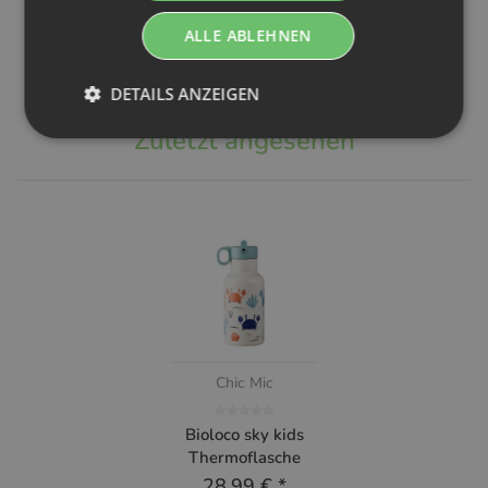
3er Set M
12 Monate
17,89 €
*
5,29 €
*
ALLE ABLEHNEN
DETAILS ANZEIGEN
Zuletzt angesehen
Chic Mic
Bioloco sky kids
Thermoflasche
28,99 €
*