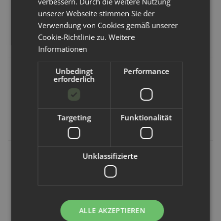
verbessern. Durch die weitere Nutzung
unserer Webseite stimmen Sie der
Kunden kauften dazu folgende
Verwendung von Cookies gemäß unserer
Artikel:
Cookie-Richtlinie zu.
Weitere
Informationen
Unbedingt
Performance
erforderlich
Targeting
Funktionalität
Blümchen
Natursutten
Pura
Unklassifizierte
Blümchen
Natursutten
Pura Kiki
wasserdichte
Original
Silikon-Sauger
Binde Floral
Rundschild Bio
2 Stk. schneller
Rosenholz
Schnuller -
Nahrungsfluss
ALLE AKZEPTIEREN
Hanf-Bambus
Kirschform L ab
7,90 €
*