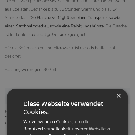
Die hochwertige bioloco sky kids bottle hält mit ihrer Doppelwand
aus Edelstahl Getränke bis zu 12 Stunden warm und bis zu 24
Stunden kalt.
Die Flasche verfügt über einen Transport- sowie
einen Strohhalmdeckel, sowie eine Reinigungsbürste.
Die Flasche
ist für kohlensäurehaltige Getränke geeignet.
Für die Spülmaschine und Mikrowelle ist die kids bottle nicht
geeignet.
Fassungsvermögen: 350 ml
×
Bewertungen
Diese Webseite verwendet
Cookies.
Hersteller gemäß GPSR
chic.mic GmbH Steinkopfstraße 6 bis 8 61231 Bad Nauheim Deutschland
Wir verwenden Cookies, um die
shop@chicmic.de
Benutzerfreundlichkeit unserer Website zu