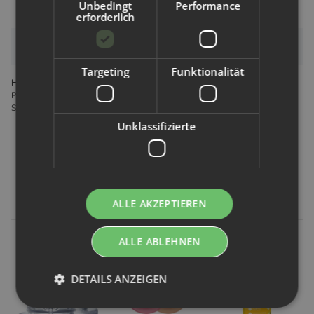
Unbedingt
Performance
erforderlich
Bewertungen
Targeting
Funktionalität
Hersteller gemäß GPSR
Pura Stainless LLC Pura Stainless 735 State Street Ste 229 CA 93101
Santa Barbara USA sales@innovation-mit-zukunft.eu
Unklassifizierte
Kunden kauften dazu folgende
Artikel:
ALLE AKZEPTIEREN
ALLE ABLEHNEN
DETAILS ANZEIGEN