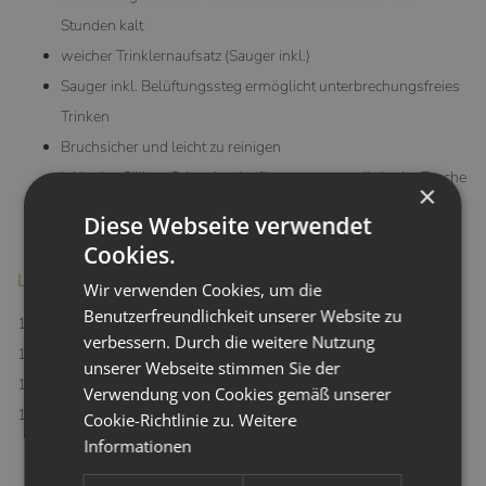
Stunden kalt
weicher Trinklernaufsatz (Sauger inkl.)
Sauger inkl. Belüftungssteg ermöglicht unterbrechungsfreies
Trinken
Bruchsicher und leicht zu reinigen
inklusive Silikon Schutzhaube für unterwegs, die in der Tasche
×
nicht abfällt
Diese Webseite verwendet
Skala innenliegend (50 bis 200ml Skala)
Cookies.
Lieferumfang der Pura Kiki Trinklernflasche (isoliert):
Wir verwenden Cookies, um die
Benutzerfreundlichkeit unserer Website zu
1 x Silikon Schutzhaube für unterwegs
verbessern. Durch die weitere Nutzung
1 x Pura Kiki Trinklernflasche 250ml
unserer Webseite stimmen Sie der
1 x Sauger-Aufsatz
Verwendung von Cookies gemäß unserer
1 x Pflegeanleitung (befindet sich in der Flasche)
Cookie-Richtlinie zu.
Weitere
Informationen