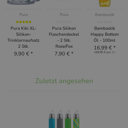
Pura
Pura
Bamboolik
Pura Kiki XL-
Pura Silikon
Bamboolik
Silikon-
Flaschendeckel
Happy Bottom
Trinklernaufsatz
- 2 Stk.
Öl - 100ml
2 Stk.
Rose/Fox
16,99 €
*
9,90 €
*
7,90 €
*
169,90 € pro 1 l
Zuletzt angesehen