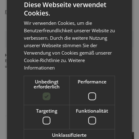
Diese Webseite verwendet
Cookies.
Packungsinhalt
: 6 Stück in der Größe deiner Wahl
Wir verwenden Cookies, um die
Benutzerfreundlichkeit unserer Website zu
verbessern. Durch die weitere Nutzung
Bewertungen
unserer Webseite stimmen Sie der
Verwendung von Cookies gemäß unserer
Hersteller gemäß GPSR
Cookie-Richtlinie zu.
Weitere
Blümchen Stoffwindel GmbH Pfarrzeile 7 2202 Großmugl Österreich
office@stoffwindelcompany.at
Informationen
Unbedingt
Performance
erforderlich
Kunden kauften dazu folgende
Artikel:
Targeting
Funktionalität
Unklassifizierte