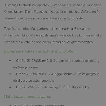
Blümchen Prefolds im feuchten Zustand mehr Luft an die Haut deine
Kindes lassen. Diese Eigenschaft sorgt für ein frisches Gefühl am Po
deines Kindes und ein besseres Klima in der Stoffwindel.
Tipp
: Das absolute Saugvolumen ist erst nach ca. 5 x waschen
erreicht - ein Einwaschen ist als empfehlenswert. So können sich die
Textilfasern aufstellen und die vollständige Saugkraft entfalten.
Blümchen Prefold - erhältlich in 3 Größen:
Größe XS (27x35cm/ 2-6-2 lagig): eine saugstarke Lösung
für Neugeborene
Größe S (33x41cm/ 4-6-4 lagig): schlanke Einsteigergröße
für die ersten Lebensmonate
Größe L (38x53cm/ 4-6-4 lagig): Für Babys ab 8kg
Materialzusammensetzung:
100 % Bio-Baumwolle ungebleicht