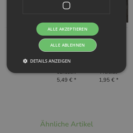
ALLE AKZEPTIEREN
Avo+Cado
Blümchen
Blümchen
ALLE ABLEHNEN
Avo+Cado
Blümchen
Snappi
Bodyverlängerung
Hanf-Bambus
Windelklammer
- 3 Stk
Einlage (4-
für
DETAILS ANZEIGEN
lagig) -
Mullwindeln &
7,49 €
*
32x13cm
Prefolds
5,49 €
*
1,95 €
*
Ähnliche Artikel