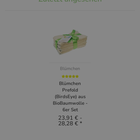
Blümchen
Blümchen
Prefold
(BirdsEye) aus
BioBaumwolle -
6er Set
23,91 €
-
28,28 €
*