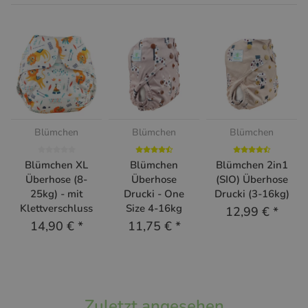
Blümchen
Blümchen
Blümchen
Blümchen XL
Blümchen
Blümchen 2in1
Überhose (8-
Überhose
(SIO) Überhose
25kg) - mit
Drucki - One
Drucki (3-16kg)
Klettverschluss
Size 4-16kg
12,99 €
*
14,90 €
*
11,75 €
*
Zuletzt angesehen