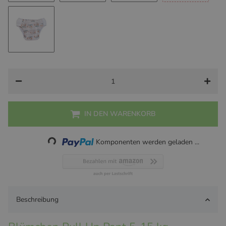
Süßer Fuchs
Süßer Hase
Süßes Bambi
Süßes See
Cozy Lakeside
IN DEN WARENKORB
Loading...
Komponenten werden geladen ...
Beschreibung