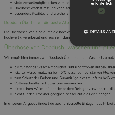
viele Verstellmöglichkeiten zum anpassen der Größe
erforderlich
Überhose wächst mit und kann sehr lange verwendet werden
besonders flexibles und weichens PUL
Doodush Überhose - die beste Alternative zu "Milova"
DETAILS ANZ
Die Überhosen von sind durch die hochwertige Verarbeitung die beste
hochwertig verarbeitet und aus sehr dünnem, atmungsaktivem, wasse
Überhose von Doodush waschen und pflege
Wir empfehlen immer zwei Doodush Überhosen um Wechsel zu nutzen.
bis zur Windelwäsche möglichst kühl und trocken aufbewahre
leichter Verschmutzung bei 40°C waschbar, bei starken Flecken
zum Schutz der Farben und Gummizüge nicht zu oft zu heiß w
Vollwaschmittel in Pulverform verwenden
bitte keinen Weichspüler oder andere Reiniger verwenden - di
nicht für den Trockner geeignet, besser auf die Leine hängen
In unserem Angebot findest du auch universelle Einlagen aus Mikrof