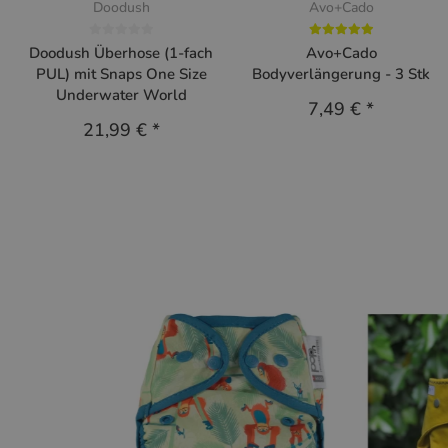
Doodush
Avo+Cado
Doodush Überhose (1-fach
Avo+Cado
PUL) mit Snaps One Size
Bodyverlängerung - 3 Stk
Underwater World
7,49 €
*
21,99 €
*