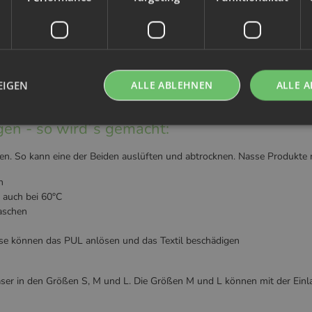
EIGEN
ALLE ABLEHNEN
ALLE A
 Alternative zu den "Milova-Stoffwindeln", welche aktuell nicht mehr 
rundurchlässigem PUL hergestellt und mit einigen ausgeklügelten Deta
n - so wird´s gemacht:
 So kann eine der Beiden auslüften und abtrocknen. Nasse Produkte 
n
 auch bei 60°C
aschen
ese können das PUL anlösen und das Textil beschädigen
aser in den Größen S, M und L. Die Größen M und L können mit der Einla