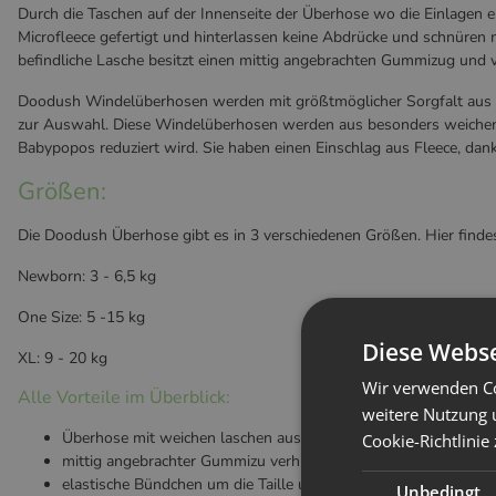
Durch die Taschen auf der Innenseite der Überhose wo die Einlagen e
Microfleece gefertigt und hinterlassen keine Abdrücke und schnüren 
befindliche Lasche besitzt einen mittig angebrachten Gummizug und v
Doodush Windelüberhosen werden mit größtmöglicher Sorgfalt aus pol
zur Auswahl. Diese Windelüberhosen werden aus besonders weichen u
Babypopos reduziert wird. Sie haben einen Einschlag aus Fleece, dank 
Größen:
Die Doodush Überhose gibt es in 3 verschiedenen Größen. Hier find
Newborn: 3 - 6,5 kg
One Size: 5 -15 kg
Diese Webse
XL: 9 - 20 kg
Wir verwenden Co
Alle Vorteile im Überblick:
weitere Nutzung 
Überhose mit weichen laschen aus Microfleece
Cookie-Richtlinie
mittig angebrachter Gummizu verhindert das verrutschen der E
elastische Bündchen um die Taille und an den Beinchen
Unbedingt