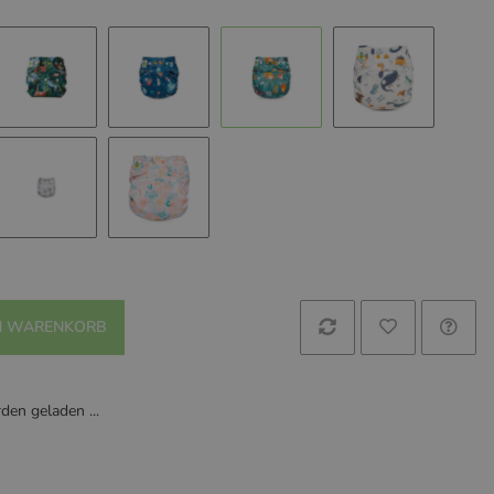
ho
Forest Whisper
Underwater World
Forest Friends
White Dinos
 Garden
Boho Rainbow
Flora
N WARENKORB
en geladen ...