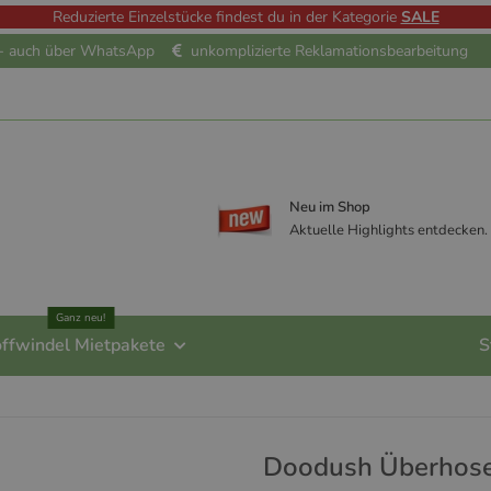
Reduzierte Einzelstücke findest du in der Kategorie
SALE
e - auch über WhatsApp
unkomplizierte Reklamationsbearbeitung
Neu im Shop
Aktuelle Highlights entdecken.
Ganz neu!
offwindel Mietpakete
S
Doodush Überhose 