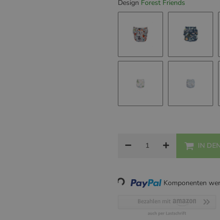
Design
Forest Friends
Gray Forrest
Navy Bo
Golden Blush
Botanic
IN DE
Loading...
Komponenten werd