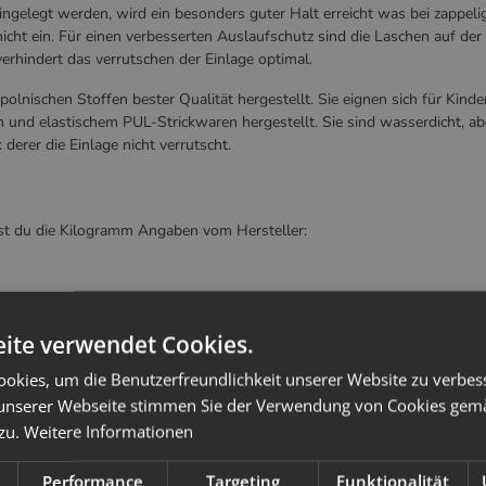
ingelegt werden, wird ein besonders guter Halt erreicht was bei zappel
nicht ein. Für einen verbesserten Auslaufschutz sind die Laschen auf de
erhindert das verrutschen der Einlage optimal.
nischen Stoffen bester Qualität hergestellt. Sie eignen sich für Kind
nd elastischem PUL-Strickwaren hergestellt. Sie sind wasserdicht, ab
derer die Einlage nicht verrutscht.
est du die Kilogramm Angaben vom Hersteller:
ite verwendet Cookies.
okies, um die Benutzerfreundlichkeit unserer Website zu verbes
unserer Webseite stimmen Sie der Verwendung von Cookies gem
 zu.
Weitere Informationen
inlagen
Performance
Targeting
Funktionalität