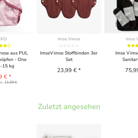
KKO
Imse Vimse
Imse 
ose aus PUL
ImseVimse Stoffbinden 3er
Imse Vimse
nöpfen - One
Set
Sanitar
4-15 kg
23,99 €
*
75,9
9 €
*
is:
11,99 €
Zuletzt angesehen