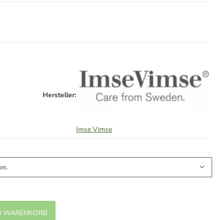
Hersteller:
Imse Vimse
on.
N WARENKORB