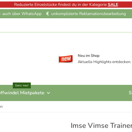
Reduzierte Einzelstücke findest du in der Kategorie
SALE
e - auch über WhatsApp
unkomplizierte Reklamationsbearbeitung
Neu im Shop
Aktuelle Highlights entdecken.
Ganz neu!
offwindel Mietpakete
S
en
Imse Vimse Traine