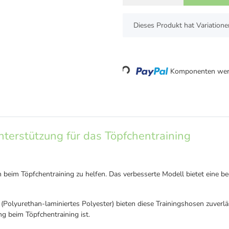
x
Dieses Produkt hat Variatione
Loading...
Komponenten werd
nterstützung für das Töpfchentraining
n beim Töpfchentraining zu helfen. Das verbesserte Modell bietet eine
olyurethan-laminiertes Polyester) bieten diese Trainingshosen zuverläss
g beim Töpfchentraining ist.