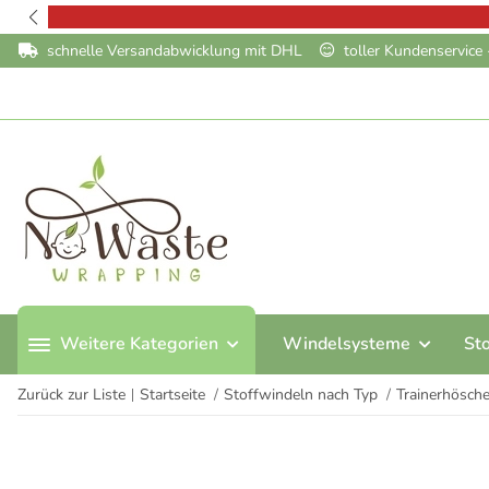
schnelle Versandabwicklung mit DHL
toller Kundenservic
Weitere Kategorien
Windelsysteme
St
Zurück zur Liste
Startseite
Stoffwindeln nach Typ
Trainerhösch