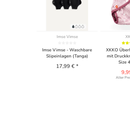
Imse Vimse
X
Imse Vimse - Waschbare
XKKO Überh
Slipeinlagen (Tanga)
mit Druckk
Size 
17,99 €
*
9,9
Alter Pre