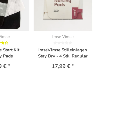
Vimse
Imse Vimse
 Start Kit
ImseVimse Stilleinlagen
y Pads
Stay Dry - 4 Stk. Regular
9 €
*
17,99 €
*