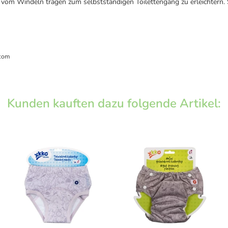
vom Windeln tragen zum selbstständigen Toilettengang zu erleichtern. S
com
Kunden kauften dazu folgende Artikel: