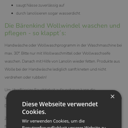
saugt Nässe zuverlässig auf
durch lanolisieren sogar wasserdicht
Die Bärenkind Wollwindel waschen und
pflegen - so klappt´s:
Handwäsche oder Wollwaschprogramm in der Waschmaschine bei
max. 30°. Bitte nur mit Wollwaschmittel oder Wollwaschseife
waschen. Danach mit Hilfe von Lanolin wieder fetten. Produkte aus
Wolle bei der Handwäsche lediglich sanft kneten und nicht
verdrehen oder rubbeln!
Um überflüssige Feuchtigkeit aufzunehmen kann die
×
Wollwindel flach in ein Handtuch gelegt werden. Nun durch sanften
Diese Webseite verwendet
Druck die Restfeuchtigkeit in das Handtuch drücken.
Cookies.
Zum Trocknen sollten die Wollwindeln leicht in Form gezogen und
Wir verwenden Cookies, um die
flach ausgelegt werden. Nicht auswringen, da der Stoff sonst
Benutzerfreundlichkeit unserer Website zu