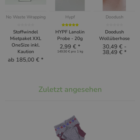
No Waste Wrapping
Hypf
Doodush
Stoffwindel
HYPF Lanolin
Doodush
Mietpaket XXL
Probe - 20g
Wollüberhose
OneSize inkl.
2,99 €
*
30,49 €
-
Kaution
38,49 €
*
149,50 € pro 1 kg
ab
185,00 €
*
Zuletzt angesehen