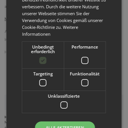
verbessern. Durch die weitere Nutzung
ausleiern kann.
unserer Webseite stimmen Sie der
Materialzusammensetzung
:
Verwendung von Cookies gemäß unserer
Cookie-Richtlinie zu.
Weitere
Außenstoff: Jersey 95% Baumwolle, 5% Elasthan
Informationen
Innenstoff: dickes Wolljersey aus 100% Schurwolle
Unbedingt
Performance
erforderlich
Hergestellt in Deutschland
Targeting
Funktionalität
Unklassifizierte
Bewertungen
Hersteller gemäß GPSR
Martin Bären GmbH Bahnhofstraße 29 96515 Sonneberg Deutschland
ALLE AKZEPTIEREN
service@martinbaeren.de