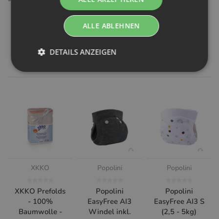
ALLE ABLEHNEN
Kunden kauften dazu folgende
DETAILS ANZEIGEN
Artikel:
XKKO
Popolini
Popolini
XKKO Prefolds
Popolini
Popolini
- 100%
EasyFree AI3
EasyFree AI3 S
Baumwolle -
Windel inkl.
(2,5 - 5kg)