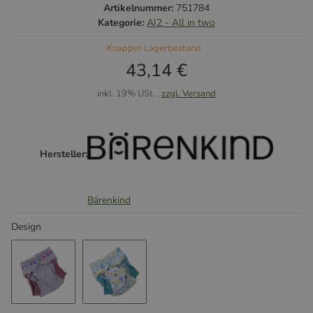
Artikelnummer:
751784
Kategorie:
AI2 - All in two
Knapper Lagerbestand
43,14 €
inkl. 19% USt. ,
zzgl. Versand
Hersteller:
Bärenkind
Design
Pünktchen Grau
ZauBärland